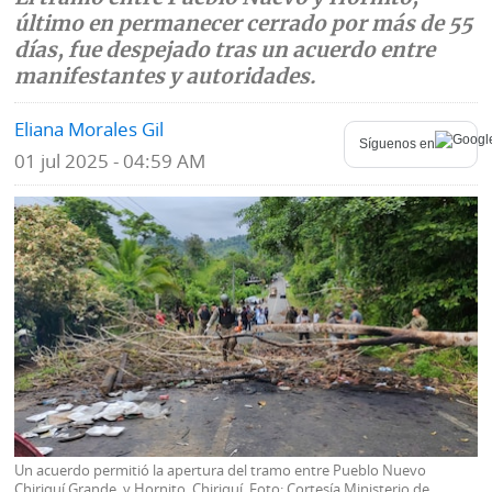
último en permanecer cerrado por más de 55
Mundo
Blogs
días, fue despejado tras un acuerdo entre
manifestantes y autoridades.
Deportes
Fotografías
Eliana Morales Gil
Tecnología
Videos
Síguenos en
01 jul 2025 - 04:59 AM
Ponle
Fe
la
de
Firma
erratas
Historias
SERVICIOS
E-
Contenido
Paper
de
Un acuerdo permitió la apertura del tramo entre Pueblo Nuevo
marcas
Chiriquí Grande, y Hornito, Chiriquí. Foto: Cortesía Ministerio de