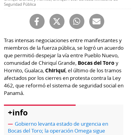
Buscador
Seguridad Pública
RSS
Comunicados
Temas
Catálogos
Autores
Tras intensas negociaciones entre manifestantes y
Lotería
miembros de la fuerza pública, se logró un acuerdo
Notas
que permitió despejar la vía entre Pueblo Nuevo,
Kiosko
al
comunidad de Chiriquí Grande,
Bocas del Toro
y
digital
lector
Hornito, Gualaca,
Chiriquí
, el último de los tramos
Luctuosas
Buenas
afectados por los cierres en protesta contra la Ley
prácticas
462, que reformó el sistema de seguridad social en
Panamá.
OTROS
+info
SITIOS
Gobierno levanta estado de urgencia en
Bocas del Toro; la operación Omega sigue
Metro
Mi