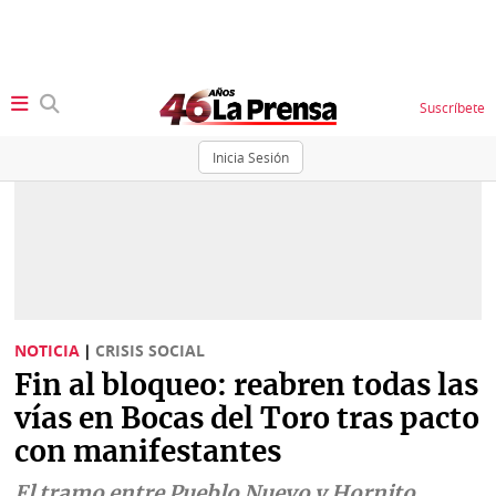
Suscríbete
Inicia Sesión
SECCIONES
Portada
BBC
News
Locales
Ellas
Sociedad
NOTICIA
|
CRISIS SOCIAL
Status
Fin al bloqueo: reabren todas las
Judiciales
K
vías en Bocas del Toro tras pacto
Política
Vivir+
con manifestantes
Economía
Opinión
El tramo entre Pueblo Nuevo y Hornito,