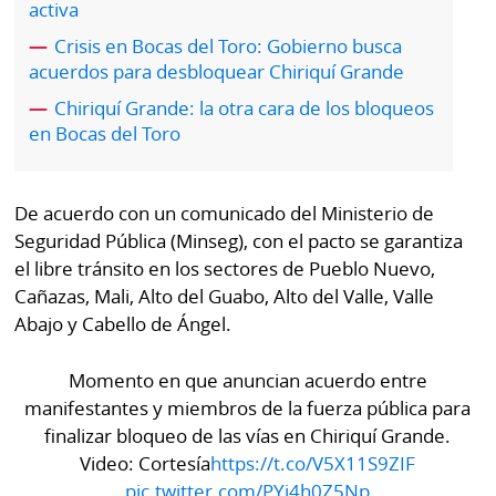
activa
por
Diario
Metro
Crisis en Bocas del Toro: Gobierno busca
Ellas
acuerdos para desbloquear Chiriquí Grande
Tienda
Chiriquí Grande: la otra cara de los bloqueos
Club
Panamá
en Bocas del Toro
La
Tus
Prensa
Tiquetes
Busca
De acuerdo con un comunicado del Ministerio de
⌾
Cero
Fácil
Seguridad Pública (Minseg), con el pacto se garantiza
KM
el libre tránsito en los sectores de Pueblo Nuevo,
Hoy
⌾
Cañazas, Mali, Alto del Guabo, Alto del Valle, Valle
por
Corprensa
Tal
Abajo y Cabello de Ángel.
Hoy
Cual
⌾
Momento en que anuncian acuerdo entre
⌾
Sábado
manifestantes y miembros de la fuerza pública para
Sabrina
finalizar bloqueo de las vías en Chiriquí Grande.
Picante
Sin
Video: Cortesía
https://t.co/V5X11S9ZIF
⌾
Censura
pic.twitter.com/PYi4h0Z5Np