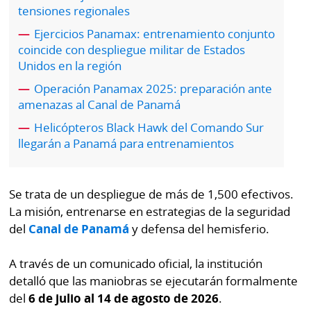
por
Diario
tensiones regionales
Metro
Ejercicios Panamax: entrenamiento conjunto
Ellas
coincide con despliegue militar de Estados
Tienda
Unidos en la región
Club
Panamá
La
Operación Panamax 2025: preparación ante
Tus
Prensa
amenazas al Canal de Panamá
Tiquetes
Helicópteros Black Hawk del Comando Sur
Busca
llegarán a Panamá para entrenamientos
⌾
Cero
Fácil
KM
Hoy
⌾
por
Se trata de un despliegue de más de 1,500 efectivos.
Corprensa
Tal
Hoy
La misión, entrenarse en estrategias de la seguridad
Cual
del
Canal de Panamá
y defensa del hemisferio.
⌾
⌾
Sábado
Sabrina
A través de un comunicado oficial, la institución
Picante
detalló que las maniobras se ejecutarán formalmente
Sin
⌾
del
6 de julio al 14 de agosto de 2026
.
Censura