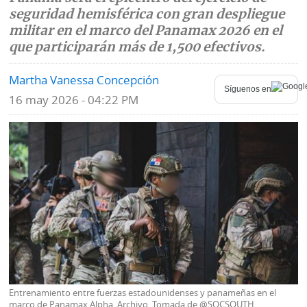
seguridad hemisférica con gran despliegue
Mundo
Blogs
militar en el marco del Panamax 2026 en el
que participarán más de 1,500 efectivos.
Deportes
Fotografías
Martha Vanessa Concepción
Tecnología
Videos
Síguenos en
16 may 2026 - 04:22 PM
Ponle
Fe
la
de
Firma
erratas
Historias
SERVICIOS
E-
Contenido
Paper
de
Entrenamiento entre fuerzas estadounidenses y panameñas en el
marcas
marco de Panamax Alpha. Archivo. Tomada de @SOCSOUTH.