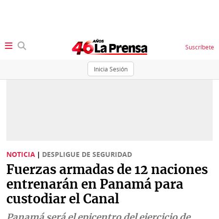
Suscríbete
Inicia Sesión
SECCIONES
Portada
BBC
News
Locales
Ellas
Sociedad
NOTICIA
|
DESPLIGUE DE SEGURIDAD
Status
Fuerzas armadas de 12 naciones
Judiciales
K
entrenarán en Panamá para
Política
Vivir+
custodiar el Canal
Economía
Opinión
Panamá será el epicentro del ejercicio de