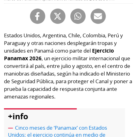
Buscador
RSS
Comunicados
Temas
Catálogos
Estados Unidos, Argentina, Chile, Colombia, Perú y
Autores
Paraguay y otras naciones desplegarán tropas y
Lotería
Notas
unidades en Panamá como parte del
Ejercicio
Kiosko
al
Panamax 2026
, un ejercicio militar internacional que
digital
lector
convertirá al país, entre julio y agosto, en el centro de
maniobras diseñadas, según ha indicado el Ministerio
Luctuosas
Buenas
de Seguridad Pública, para proteger el Canal y poner a
prácticas
prueba la capacidad de respuesta conjunta ante
amenazas regionales.
OTROS
+info
SITIOS
Cinco meses de ‘Panamax’ con Estados
Metro
Mi
Unidos: el ejercicio continúa en medio de