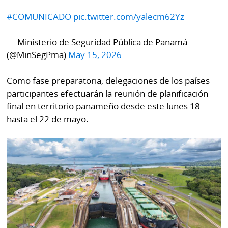
La
#COMUNICADO
pic.twitter.com/yalecm62Yz
Repregunta
— Ministerio de Seguridad Pública de Panamá
(@MinSegPma)
May 15, 2026
Como fase preparatoria, delegaciones de los países
participantes efectuarán la reunión de planificación
final en territorio panameño desde este lunes 18
hasta el 22 de mayo.