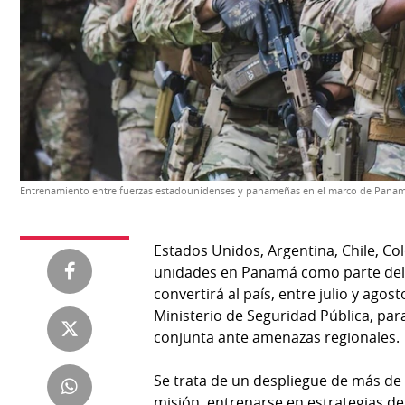
Temas
Catálogos
Autores
Lotería
Notas
Kiosko
al
digital
lector
Luctuosas
Buenas
Entrenamiento entre fuerzas estadounidenses y panameñas en el marco de Pan
prácticas
Estados Unidos, Argentina, Chile, C
OTROS
unidades en Panamá como parte de
convertirá al país, entre julio y ago
SITIOS
Ministerio de Seguridad Pública, par
conjunta ante amenazas regionales.
Metro
Mi
por
Diario
Se trata de un despliegue de más de 
Metro
Ellas
misión, entrenarse en estrategias de