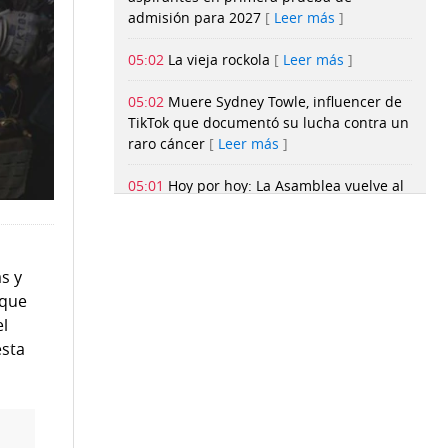
admisión para 2027
Leer más
05:02
La vieja rockola
Leer más
05:02
Muere Sydney Towle, influencer de
TikTok que documentó su lucha contra un
raro cáncer
Leer más
05:01
Hoy por hoy: La Asamblea vuelve al
viejo camino
Leer más
05:01
Mike Stump y el Mundial Sub-20
que no llegó: radiografía de una
s y
eliminación
Leer más
 que
el
05:01
Canal de Panamá prevé que la
esta
sequía se adelante desde septiembre y
vigila el nivel de sus lagos
Leer más