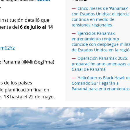
.
Cinco meses de ‘Panamax’
con Estados Unidos: el ejercic
continúa en medio de
 institución detalló que
tensiones regionales
mente del
6 de julio al 14
Ejercicios Panamax:
entrenamiento conjunto
coincide con despliegue milit
ecm62Yz
de Estados Unidos en la regi
Operación Panamax 2025:
 de Panamá (@MinSegPma)
preparación ante amenazas a
Canal de Panamá
Helicópteros Black Hawk d
s de los países
Comando Sur llegarán a
Panamá para entrenamientos
e planificación final en
s 18 hasta el 22 de mayo.