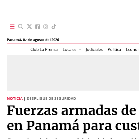
SECCIONES
Panamá,
07 de agosto del 2026
Portada
BBC
Club La Prensa
Locales
Judiciales
Política
Econo
News
Locales
Ellas
Sociedad
Status
Judiciales
K
NOTICIA
|
DESPLIGUE DE SEGURIDAD
Política
Vivir+
Fuerzas armadas de 
Economía
Opinión
en Panamá para cust
Mundo
Blogs