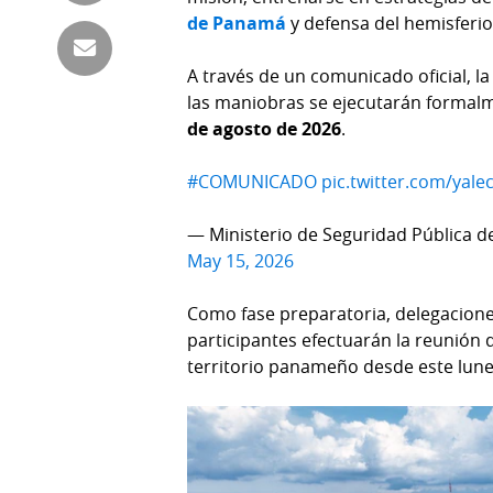
Tienda
de Panamá
y defensa del hemisferio
Club
Panamá
La
A través de un comunicado oficial, la
Tus
Prensa
las maniobras se ejecutarán formal
Tiquetes
de agosto de 2026
.
Busca
⌾
Cero
Fácil
#COMUNICADO
pic.twitter.com/yal
KM
Hoy
⌾
por
— Ministerio de Seguridad Pública
Corprensa
Tal
May 15, 2026
Hoy
Cual
⌾
Como fase preparatoria, delegacione
⌾
Sábado
participantes efectuarán la reunión d
Sabrina
Picante
territorio panameño desde este lune
Sin
⌾
Censura
La
Repregunta