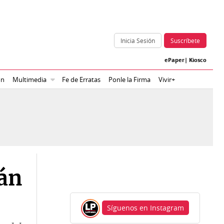
Inicia Sesión
Suscríbete
ePaper
|
Kiosco
ón
Multimedia
Fe de Erratas
Ponle la Firma
Vivir+
rán
Síguenos en Instagram