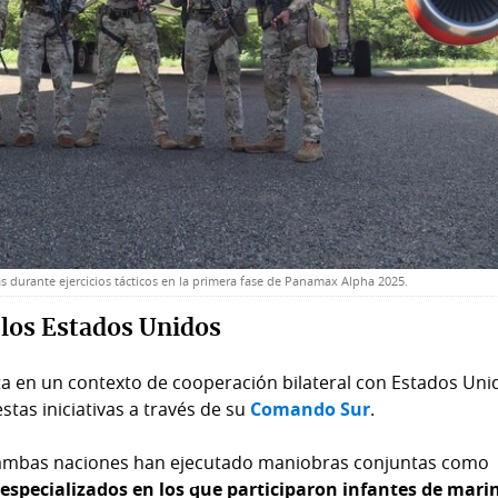
durante ejercicios tácticos en la primera fase de Panamax Alpha 2025.
 los Estados Unidos
ta en un contexto de cooperación bilateral con Estados Uni
stas iniciativas a través de su
Comando Sur
.
l, ambas naciones han ejecutado maniobras conjuntas como
specializados en los que participaron infantes de mari