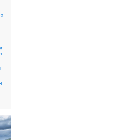
io
ar
ón
l
el