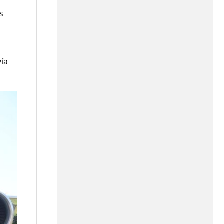
s
o
vía