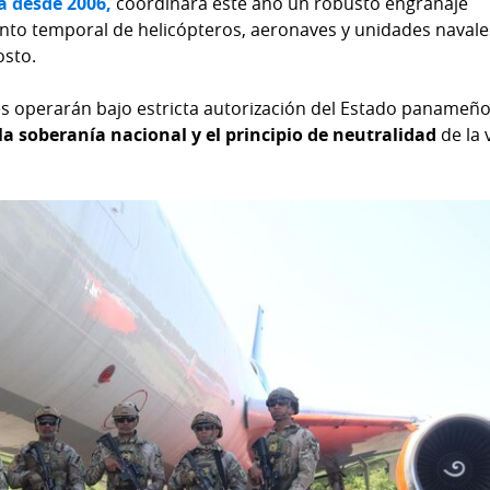
za desde 2006,
coordinará este año un robusto engranaje
ento temporal de helicópteros, aeronaves y unidades navale
osto.
es operarán bajo estricta autorización del Estado panameñ
la soberanía nacional y el principio de neutralidad
de la 