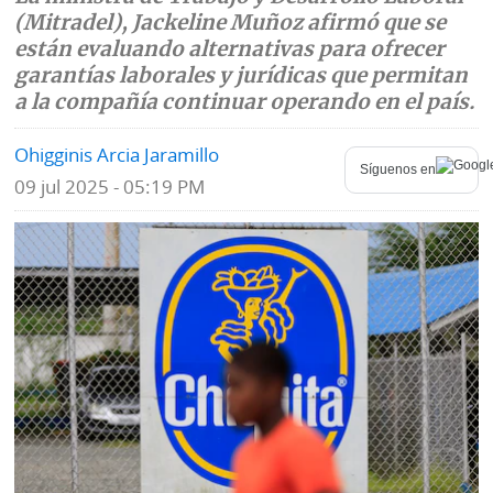
(Mitradel), Jackeline Muñoz afirmó que se
Mundo
Blogs
están evaluando alternativas para ofrecer
garantías laborales y jurídicas que permitan
Deportes
Fotografías
a la compañía continuar operando en el país.
Tecnología
Videos
Ohigginis Arcia Jaramillo
Síguenos en
Ponle
09 jul 2025 - 05:19 PM
Fe
la
de
Firma
erratas
Historias
SERVICIOS
E-
Contenido
Paper
de
marcas