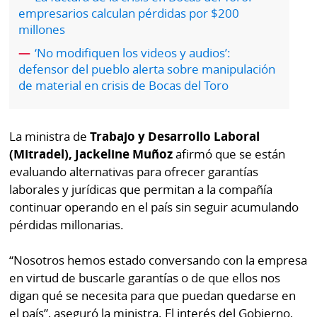
por
Diario
empresarios calculan pérdidas por $200
Metro
millones
Ellas
‘No modifiquen los videos y audios’:
Tienda
defensor del pueblo alerta sobre manipulación
Club
Panamá
de material en crisis de Bocas del Toro
La
Tus
Prensa
Tiquetes
Busca
La ministra de
Trabajo y Desarrollo Laboral
⌾
Cero
Fácil
(Mitradel), Jackeline Muñoz
afirmó que se están
KM
evaluando alternativas para ofrecer garantías
Hoy
⌾
laborales y jurídicas que permitan a la compañía
por
Corprensa
Tal
continuar operando en el país sin seguir acumulando
Hoy
pérdidas millonarias.
Cual
⌾
⌾
Sábado
“Nosotros hemos estado conversando con la empresa
Sabrina
en virtud de buscarle garantías o de que ellos nos
Picante
Sin
digan qué se necesita para que puedan quedarse en
⌾
Censura
el país”, aseguró la ministra. El interés del Gobierno,