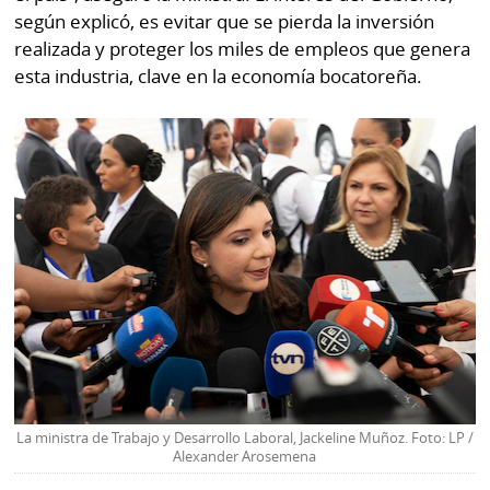
La
según explicó, es evitar que se pierda la inversión
Repregunta
realizada y proteger los miles de empleos que genera
esta industria, clave en la economía bocatoreña.
La ministra de Trabajo y Desarrollo Laboral, Jackeline Muñoz. Foto: LP /
Alexander Arosemena