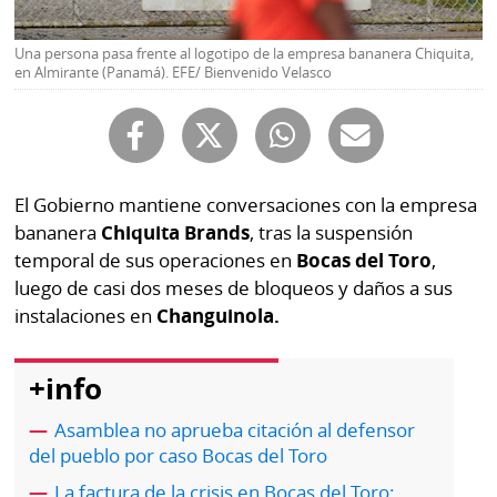
Buscador
RSS
Una persona pasa frente al logotipo de la empresa bananera Chiquita,
Comunicados
en Almirante (Panamá). EFE/ Bienvenido Velasco
Temas
Catálogos
Autores
Lotería
Notas
El Gobierno mantiene conversaciones con la empresa
Kiosko
al
digital
bananera
Chiquita Brands
, tras la suspensión
lector
temporal de sus operaciones en
Bocas del Toro
,
Luctuosas
Buenas
luego de casi dos meses de bloqueos y daños a sus
prácticas
instalaciones en
Changuinola.
+info
OTROS
SITIOS
Asamblea no aprueba citación al defensor
del pueblo por caso Bocas del Toro
Metro
Mi
La factura de la crisis en Bocas del Toro: