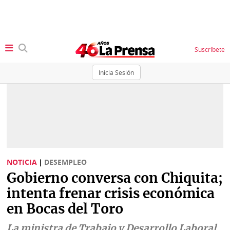
Suscríbete
Inicia Sesión
SECCIONES
Portada
BBC
News
Locales
Ellas
Sociedad
NOTICIA
|
DESEMPLEO
Status
Gobierno conversa con Chiquita;
Judiciales
K
intenta frenar crisis económica
Política
Vivir+
en Bocas del Toro
Economía
Opinión
La ministra de Trabajo y Desarrollo Laboral