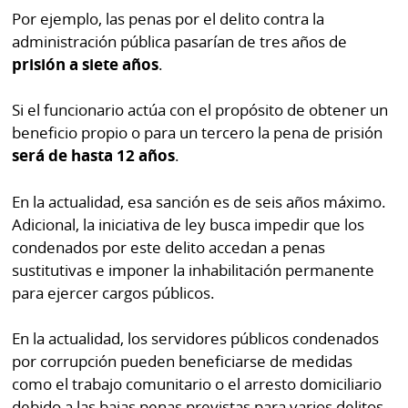
por
Diario
Por ejemplo, las penas por el delito contra la
Metro
administración pública pasarían de tres años de
Ellas
prisión a siete años
.
Tienda
Club
Panamá
Si el funcionario actúa con el propósito de obtener un
La
beneficio propio o para un tercero la pena de prisión
Tus
Prensa
será de hasta 12 años
.
Tiquetes
Busca
⌾
Cero
Fácil
En la actualidad, esa sanción es de seis años máximo.
KM
Hoy
Adicional, la iniciativa de ley busca impedir que los
⌾
condenados por este delito accedan a penas
por
Corprensa
Tal
sustitutivas e imponer la inhabilitación permanente
Hoy
Cual
para ejercer cargos públicos.
⌾
⌾
Sábado
En la actualidad, los servidores públicos condenados
Sabrina
Picante
por corrupción pueden beneficiarse de medidas
Sin
como el trabajo comunitario o el arresto domiciliario
⌾
Censura
debido a las bajas penas previstas para varios delitos