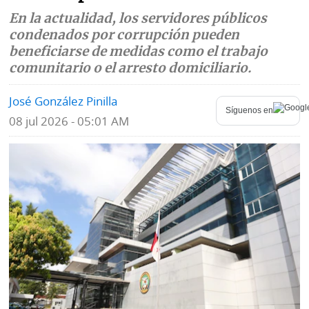
En la actualidad, los servidores públicos
Mundo
Blogs
condenados por corrupción pueden
beneficiarse de medidas como el trabajo
Deportes
Fotografías
comunitario o el arresto domiciliario.
Tecnología
Videos
José González Pinilla
Síguenos en
Ponle
Fe
08 jul 2026 - 05:01 AM
la
de
Firma
erratas
Historias
SERVICIOS
E-
Contenido
Paper
de
marcas