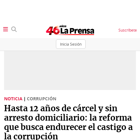
Suscríbete
Inicia Sesión
SECCIONES
Portada
BBC
News
Locales
Ellas
Sociedad
NOTICIA
|
CORRUPCIÓN
Status
Hasta 12 años de cárcel y sin
Judiciales
K
arresto domiciliario: la reforma
Política
Vivir+
que busca endurecer el castigo a
la corrupción
Economía
Opinión