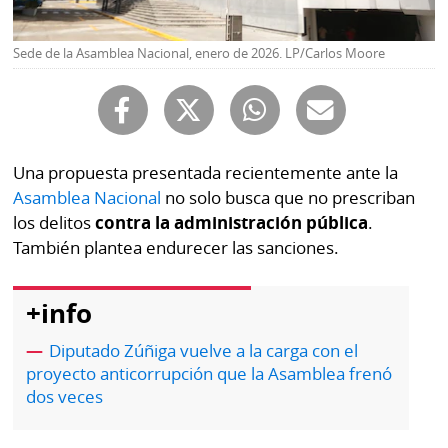
Buscador
RSS
Comunicados
Sede de la Asamblea Nacional, enero de 2026. LP/Carlos Moore
Temas
Catálogos
Autores
Lotería
Notas
Una propuesta presentada recientemente ante la
Kiosko
al
Asamblea Nacional
no solo busca que no prescriban
digital
lector
los delitos
contra la administración pública
.
También plantea endurecer las sanciones.
Luctuosas
Buenas
prácticas
+info
Diputado Zúñiga vuelve a la carga con el
OTROS
proyecto anticorrupción que la Asamblea frenó
SITIOS
dos veces
Metro
Mi