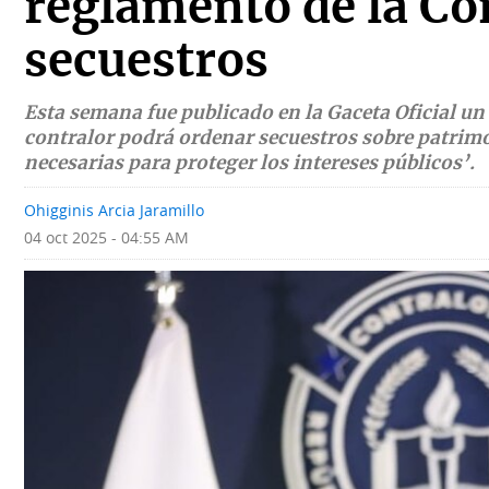
reglamento de la Co
Deportes
Fotografías
secuestros
Tecnología
Videos
Esta semana fue publicado en la Gaceta Oficial un 
Ponle
Fe
contralor podrá ordenar secuestros sobre patrimo
la
de
necesarias para proteger los intereses públicos’.
Firma
erratas
Ohigginis Arcia Jaramillo
Historias
04 oct 2025 - 04:55 AM
SERVICIOS
E-
Contenido
Paper
de
marcas
Buscador
RSS
Comunicados