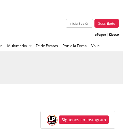
Inicia Sesión
Suscríbete
ePaper
|
Kiosco
ón
Multimedia
Fe de Erratas
Ponle la Firma
Vivir+
Síguenos en Instagram