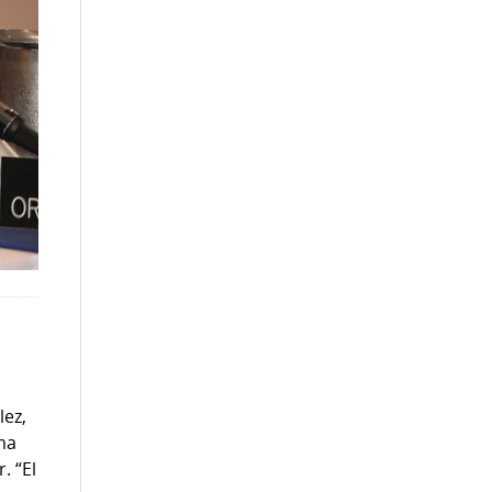
lez,
ema
. “El