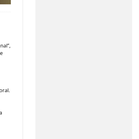
nal”,
de
oral.
la