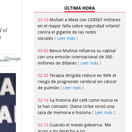
ÚLTIMA HORA
03:10
Multan a Meta con US$567 millones
en el mayor fallo sobre seguridad infantil
 el
contra el gigante de las redes
n
sociales
Leer más
03:00
Banco Multiva refuerza su capital
con una emisión internacional de 300
en
millones de dólares
Leer más
02:20
Terapia dirigida reduce en 94% el
riesgo de progresión cerebral en cáncer
de pulmón
Leer más
02:16
‘La historia del café como nunca te
la han contado’: Diana Uribe sirvió una
taza de memoria e historia
Leer más
02:15
Cuando el miedo gobierna: ‘Me
acojo a mi derecho a no