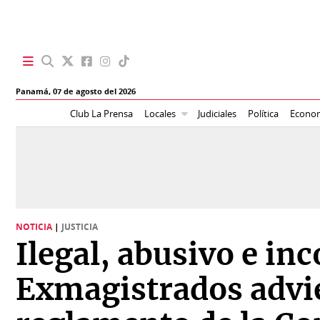
SECCIONES
Panamá,
07 de agosto del 2026
Portada
BBC
Club La Prensa
Locales
Judiciales
Política
Econo
News
Locales
Ellas
Sociedad
Status
Judiciales
K
NOTICIA
|
JUSTICIA
Política
Vivir+
Ilegal, abusivo e in
Economía
Opinión
Exmagistrados advie
Mundo
Blogs