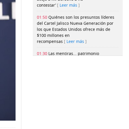
contestar’
Leer más
01:50
Quiénes son los presuntos líderes
del Cartel Jalisco Nueva Generación por
los que Estados Unidos ofrece más de
$100 millones en
recompensas
Leer más
01:30
Las mentiras... patrimonio
inmaterial de la humanidad
Leer más
01:30
La selva de la
supervivencia
Leer más
01:25
Ministerio Público pide más tiempo
para investigar el caso de Rita
Wald
Leer más
01:20
Decrecen las importaciones de
Estados Unidos impactadas por la guerra
de aranceles
Leer más