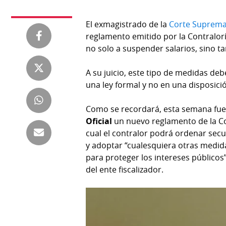
Tienda
Club
Panamá
El exmagistrado de la
Corte Suprema 
La
reglamento emitido por la Contralorí
Tus
Prensa
no solo a suspender salarios, sino t
Tiquetes
Busca
A su juicio, este tipo de medidas de
⌾
Cero
Fácil
una ley formal y no en una disposici
KM
Hoy
⌾
por
Como se recordará, esta semana fue
Corprensa
Tal
Oficial
un nuevo reglamento de la Con
Hoy
Cual
cual el contralor podrá ordenar sec
⌾
⌾
y adoptar “cualesquiera otras medid
Sábado
para proteger los intereses públicos”
Sabrina
Picante
del ente fiscalizador.
Sin
⌾
Censura
La
Repregunta