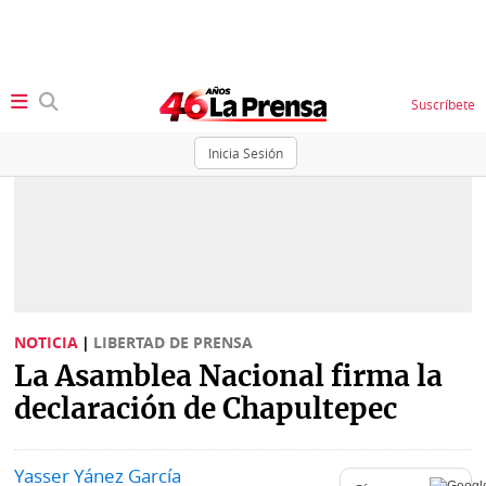
Suscríbete
Inicia Sesión
SECCIONES
Portada
BBC
News
Locales
Ellas
Sociedad
NOTICIA
|
LIBERTAD DE PRENSA
Status
La Asamblea Nacional firma la
Judiciales
K
declaración de Chapultepec
Política
Vivir+
Yasser Yánez García
Economía
Opinión