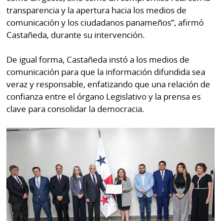
por
Diario
transparencia y la apertura hacia los medios de
Metro
comunicación y los ciudadanos panameños”, afirmó
Ellas
Castañeda, durante su intervención.
Tienda
Club
Panamá
De igual forma, Castañeda instó a los medios de
La
comunicación para que la información difundida sea
Tus
Prensa
veraz y responsable, enfatizando que una relación de
Tiquetes
Busca
confianza entre el órgano Legislativo y la prensa es
⌾
Cero
Fácil
clave para consolidar la democracia.
KM
Hoy
⌾
por
Corprensa
Tal
Hoy
Cual
⌾
⌾
Sábado
Sabrina
Picante
Sin
⌾
Censura