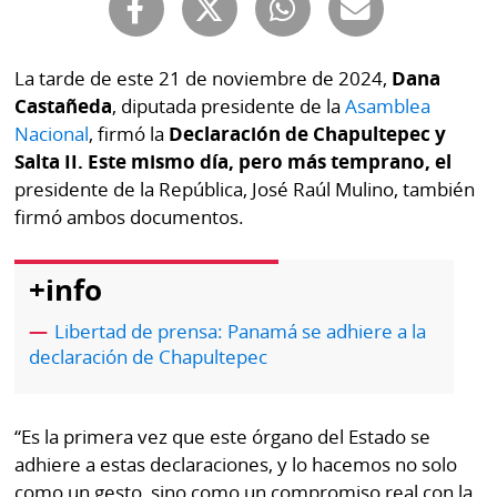
Buscador
RSS
Comunicados
La tarde de este 21 de noviembre de 2024,
Dana
Temas
Castañeda
, diputada presidente de la
Asamblea
Catálogos
Nacional
, firmó la
Declaración de Chapultepec y
Autores
Lotería
Salta II. Este mismo día, pero más temprano, el
Notas
presidente de la República, José Raúl Mulino, también
Kiosko
al
firmó ambos documentos.
digital
lector
Luctuosas
+info
Buenas
prácticas
Libertad de prensa: Panamá se adhiere a la
declaración de Chapultepec
OTROS
SITIOS
“Es la primera vez que este órgano del Estado se
adhiere a estas declaraciones, y lo hacemos no solo
Metro
Mi
como un gesto, sino como un compromiso real con la