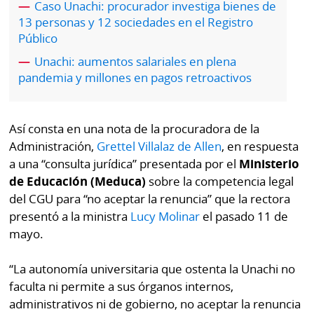
Caso Unachi: procurador investiga bienes de
por
Diario
13 personas y 12 sociedades en el Registro
Metro
Público
Ellas
Tienda
Unachi: aumentos salariales en plena
Club
Panamá
pandemia y millones en pagos retroactivos
La
Tus
Prensa
Tiquetes
Así consta en una nota de la procuradora de la
Busca
Administración,
Grettel Villalaz de Allen
, en respuesta
⌾
Cero
Fácil
a una “consulta jurídica” presentada por el
Ministerio
KM
Hoy
de Educación (Meduca)
sobre la competencia legal
⌾
por
del CGU para “no aceptar la renuncia” que la rectora
Corprensa
Tal
Hoy
presentó a la ministra
Lucy Molinar
el pasado 11 de
Cual
mayo.
⌾
⌾
Sábado
Sabrina
“La autonomía universitaria que ostenta la Unachi no
Picante
Sin
faculta ni permite a sus órganos internos,
⌾
administrativos ni de gobierno, no aceptar la renuncia
Censura