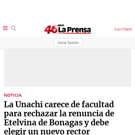
Suscríbete
Inicia Sesión
SECCIONES
Portada
BBC
News
Locales
Ellas
Sociedad
NOTICIA
Status
La Unachi carece de facultad
Judiciales
K
para rechazar la renuncia de
Política
Vivir+
Etelvina de Bonagas y debe
elegir un nuevo rector
Economía
Opinión