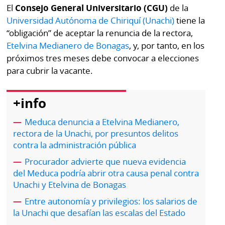
Buscador
El
Consejo General Universitario (CGU)
de la
RSS
Universidad Autónoma de Chiriquí (Unachi)
tiene la
Comunicados
“obligación” de aceptar la renuncia de la rectora,
Temas
Etelvina Medianero de Bonagas
, y, por tanto, en los
Catálogos
próximos tres meses debe convocar a elecciones
Autores
para cubrir la vacante.
Lotería
Notas
Kiosko
al
+info
digital
lector
Meduca denuncia a Etelvina Medianero,
Luctuosas
Buenas
rectora de la Unachi, por presuntos delitos
prácticas
contra la administración pública
Procurador advierte que nueva evidencia
del Meduca podría abrir otra causa penal contra
OTROS
Unachi y Etelvina de Bonagas
SITIOS
Entre autonomía y privilegios: los salarios de
la Unachi que desafían las escalas del Estado
Metro
Mi