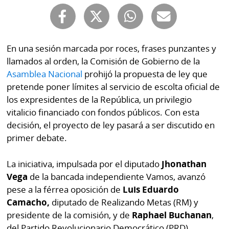
Buscador
RSS
Comunicados
Temas
En una sesión marcada por roces, frases punzantes y
Catálogos
llamados al orden, la Comisión de Gobierno de la
Autores
Lotería
Asamblea Nacional
prohijó la propuesta de ley que
Notas
pretende poner límites al servicio de escolta oficial de
Kiosko
al
los expresidentes de la República, un privilegio
digital
lector
vitalicio financiado con fondos públicos. Con esta
decisión, el proyecto de ley pasará a ser discutido en
Luctuosas
Buenas
primer debate.
prácticas
La iniciativa, impulsada por el diputado
Jhonathan
Vega
de la bancada independiente Vamos, avanzó
OTROS
pese a la férrea oposición de
Luis Eduardo
SITIOS
Camacho,
diputado de Realizando Metas (RM) y
presidente de la comisión, y de
Raphael Buchanan
,
Metro
Mi
del Partido Revolucionario Democrático (PRD),