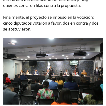
por
Diario
quienes cerraron filas contra la propuesta.
Metro
Ellas
Finalmente, el proyecto se impuso en la votación:
Tienda
cinco diputados votaron a favor, dos en contra y dos
Club
Panamá
se abstuvieron.
La
Tus
Prensa
Tiquetes
Busca
⌾
Cero
Fácil
KM
Hoy
⌾
por
Corprensa
Tal
Hoy
Cual
⌾
⌾
Sábado
Sabrina
Picante
Sin
⌾
Censura