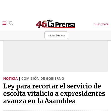
Suscríbete
Inicia Sesión
SECCIONES
Portada
BBC
News
Locales
Ellas
Sociedad
NOTICIA
|
COMISIÓN DE GOBIERNO
Status
Ley para recortar el servicio de
Judiciales
K
escolta vitalicio a expresidentes
Política
Vivir+
avanza en la Asamblea
Economía
Opinión