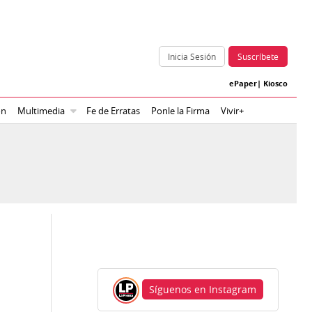
Inicia Sesión
Suscríbete
ePaper
|
Kiosco
ón
Multimedia
Fe de Erratas
Ponle la Firma
Vivir+
Síguenos en Instagram