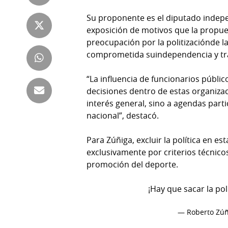
Tienda
Su proponente es el diputado inde
Club
Panamá
exposición de motivos que la propue
La
preocupación por la politizaciónde l
Tus
Prensa
comprometida suindependencia y tran
Tiquetes
Busca
⌾
Cero
Fácil
“La influencia de funcionarios públic
KM
decisiones dentro de estas organiza
Hoy
⌾
interés general, sino a agendas part
por
Corprensa
nacional”, destacó.
Tal
Hoy
Cual
⌾
Para Zúñiga, excluir la política en e
⌾
exclusivamente por criterios técnicos
Sábado
Sabrina
promoción del deporte.
Picante
Sin
⌾
¡Hay que sacar la polí
Censura
La
— Roberto Zúñ
Repregunta