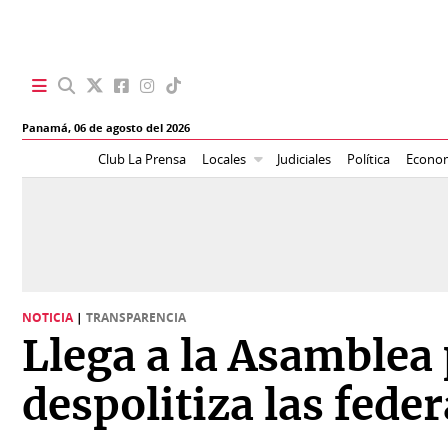
SECCIONES
Panamá,
06 de agosto del 2026
Portada
BBC
Club La Prensa
Locales
Judiciales
Política
Econo
News
Locales
Ellas
Sociedad
Status
Judiciales
K
NOTICIA
|
TRANSPARENCIA
Política
Vivir+
Llega a la Asamblea 
Economía
Opinión
despolitiza las fede
Mundo
Blogs