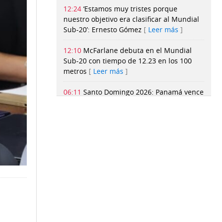
12:24
‘Estamos muy tristes porque
nuestro objetivo era clasificar al Mundial
Sub-20’: Ernesto Gómez
Leer más
12:10
McFarlane debuta en el Mundial
Sub-20 con tiempo de 12.23 en los 100
metros
Leer más
06:11
Santo Domingo 2026: Panamá vence
a Dominicana en la madrugada y jugará
por el oro del béisbol
Leer más
05:51
Newton Williams asiste y Saprissa
derrota al Alianza de Adolfo
Machado
Leer más
05:08
Leo Messi lidera con un doblete la
goleada del Inter Miami en la Leagues
Cup
Leer más