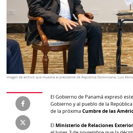
Temas
Catálogos
Autores
Lotería
Notas
Kiosko
al
digital
lector
Luctuosas
Buenas
prácticas
Imagen de archivo que muestra al presidente de República Dominicana, Luis Abina
OTROS
SITIOS
El Gobierno de Panamá expresó este 
Gobierno y al pueblo de la República
de la próxima
Cumbre de las Améri
Metro
Mi
por
Diario
El
Ministerio de Relaciones Exteri
Metro
Ellas
el lunes 3 de noviembre que la décim