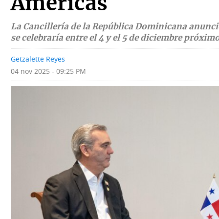
Américas
Deportes
Fotografías
La Cancillería de la República Dominicana anunci
Tecnología
Videos
se celebraría entre el 4 y el 5 de diciembre próximo
Ponle
Fe
Getzalette Reyes
la
de
04 nov 2025 - 09:25 PM
Firma
erratas
Historias
SERVICIOS
E-
Contenido
Paper
de
marcas
Buscador
RSS
Comunicados