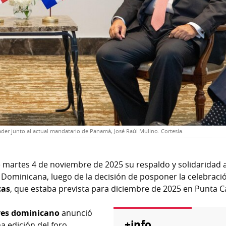
der junto al actual mandatario de Panamá, José Raúl Mulino. Cortesía.
martes 4 de noviembre de 2025 su respaldo y solidaridad a
 Dominicana, luego de la decisión de posponer la celebraci
cas
, que estaba prevista para diciembre de 2025 en Punta C
ores dominicano
anunció
+info
a edición del foro