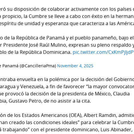
ó su disposición de colaborar activamente con los países 
 propicio, la Cumbre se lleve a cabo con éxito en la herma
espíritu de unidad y esperanza que caracteriza a las Améric
no de la República de Panamá y el pueblo panameño, bajo el
r Presidente José Raúl Mulino, expresan su pleno respaldo 
eblo de la República Dominicana.
pic.twitter.com/CxKmPjIjdP
de Panamá (@CancilleriaPma)
November 4, 2025
ntraba envuelta en la polémica por la decisión del Gobiern
aragua y Venezuela, a fin de favorecer “la mayor convocator
que provocó la decisión de la presidenta de México, Claudia
, Gustavo Petro, de no asistir a la cita.
ción de los Estados Americanos (OEA), Albert Ramdin, admiti
 han creado las condiciones ideales” para celebrar la Cumbr
á trabajando” con el presidente dominicano, Luis Abinader,