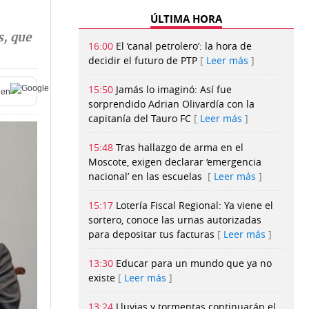
ÚLTIMA HORA
s, que
16:00
El ‘canal petrolero’: la hora de
decidir el futuro de PTP
Leer más
15:50
Jamás lo imaginó: Así fue
en
sorprendido Adrian Olivardía con la
capitanía del Tauro FC
Leer más
15:48
Tras hallazgo de arma en el
Moscote, exigen declarar ‘emergencia
nacional’ en las escuelas
Leer más
15:17
Lotería Fiscal Regional: Ya viene el
sortero, conoce las urnas autorizadas
para depositar tus facturas
Leer más
13:30
Educar para un mundo que ya no
existe
Leer más
13:24
Lluvias y tormentas continuarán el