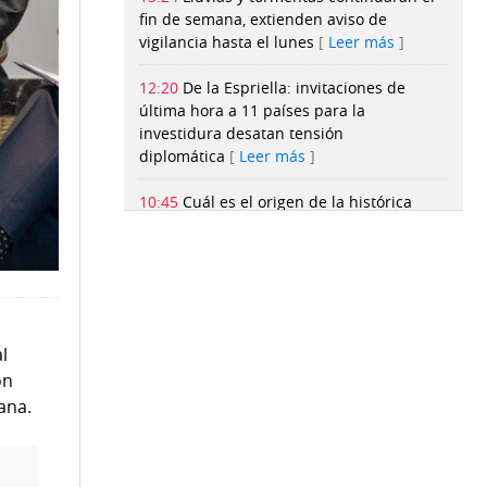
fin de semana, extienden aviso de
vigilancia hasta el lunes
Leer más
12:20
De la Espriella: invitaciones de
última hora a 11 países para la
investidura desatan tensión
diplomática
Leer más
10:45
Cuál es el origen de la histórica
alianza entre EU y Marruecos y qué papel
juega en la crisis migratoria en el enclave
español de Ceuta
Leer más
10:30
"Mi app de fitness sabía que estaba
embarazada antes que yo"
Leer más
l
ón
10:00
NDM Law Firm: Certeza jurídica
ana.
para invertir y residir en
Panamá
Leer más