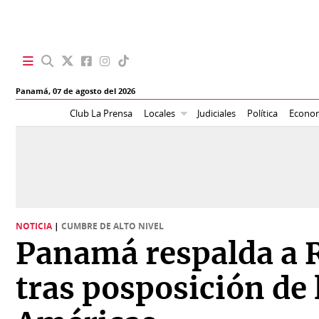
SECCIONES
Panamá,
07 de agosto del 2026
Portada
BBC
Club La Prensa
Locales
Judiciales
Política
Econo
News
Locales
Ellas
Sociedad
Status
Judiciales
K
NOTICIA
|
CUMBRE DE ALTO NIVEL
Política
Vivir+
Panamá respalda a 
Economía
Opinión
tras posposición de 
Mundo
Blogs