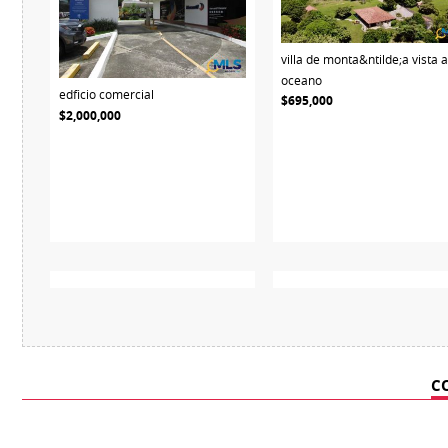
villa de monta&ntilde;a vista a
oceano
edficio comercial
$695,000
$2,000,000
C