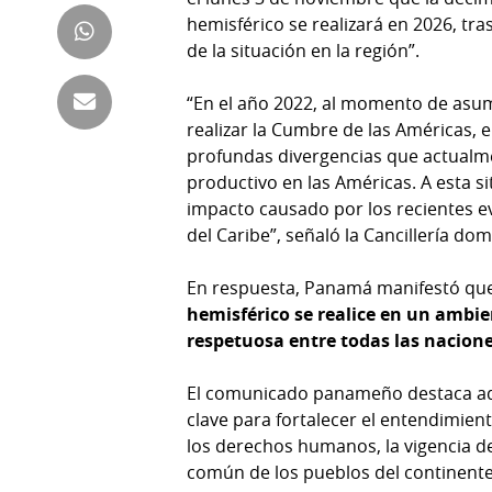
Tienda
hemisférico se realizará en 2026, tra
Club
Panamá
de la situación en la región”.
La
Tus
Prensa
“En el año 2022, al momento de asum
Tiquetes
realizar la Cumbre de las Américas, e
Busca
profundas divergencias que actualme
⌾
Cero
Fácil
productivo en las Américas. A esta s
KM
Hoy
impacto causado por los recientes e
⌾
por
del Caribe”, señaló la Cancillería do
Corprensa
Tal
Hoy
Cual
En respuesta, Panamá manifestó q
⌾
hemisférico se realice en un ambie
⌾
Sábado
respetuosa entre todas las nacione
Sabrina
Picante
Sin
El comunicado panameño destaca a
⌾
Censura
clave para fortalecer el entendimien
La
los derechos humanos, la vigencia d
Repregunta
común de los pueblos del continente