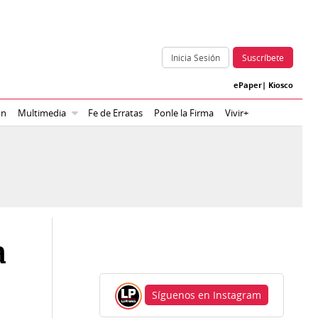
Inicia Sesión
Suscríbete
ePaper
|
Kiosco
ón
Multimedia
Fe de Erratas
Ponle la Firma
Vivir+
a
Síguenos en Instagram