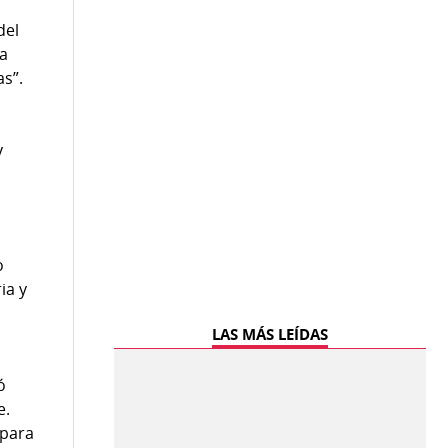
del
na
as”.
y
o
ia y
LAS MÁS LEÍDAS
ó
e.
 para