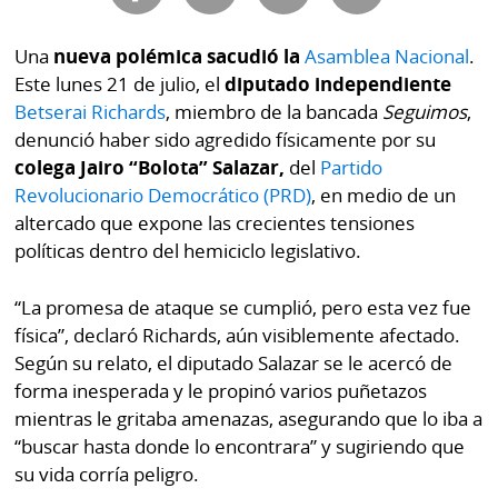
Buscador
RSS
Una
nueva polémica sacudió la
Asamblea Nacional
.
Comunicados
Este lunes 21 de julio, el
diputado independiente
Temas
Catálogos
Betserai Richards
, miembro de la bancada
Seguimos
,
Autores
denunció haber sido agredido físicamente por su
Lotería
colega Jairo “Bolota” Salazar,
del
Partido
Notas
Revolucionario Democrático (PRD)
, en medio de un
Kiosko
al
altercado que expone las crecientes tensiones
digital
lector
políticas dentro del hemiciclo legislativo.
Luctuosas
Buenas
“La promesa de ataque se cumplió, pero esta vez fue
prácticas
física”, declaró Richards, aún visiblemente afectado.
Según su relato, el diputado Salazar se le acercó de
forma inesperada y le propinó varios puñetazos
OTROS
mientras le gritaba amenazas, asegurando que lo iba a
SITIOS
“buscar hasta donde lo encontrara” y sugiriendo que
su vida corría peligro.
Metro
Mi