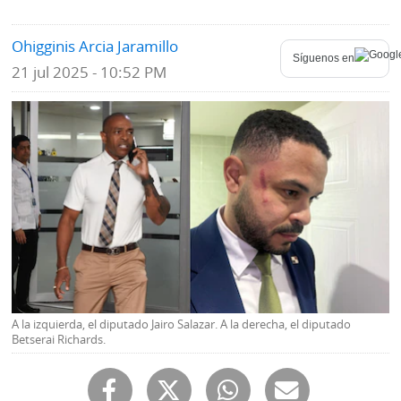
Mundo
Blogs
Ohigginis Arcia Jaramillo
Síguenos en
21 jul 2025 - 10:52 PM
Deportes
Fotografías
Tecnología
Videos
Ponle
Fe
la
de
Firma
erratas
Historias
SERVICIOS
A la izquierda, el diputado Jairo Salazar. A la derecha, el diputado
Betserai Richards.
E-
Contenido
Paper
de
marcas