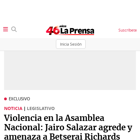
Suscríbete
Inicia Sesión
SECCIONES
Portada
BBC
News
Locales
Ellas
Sociedad
EXCLUSIVO
Status
NOTICIA
|
LEGISLATIVO
Judiciales
K
Violencia en la Asamblea
Política
Vivir+
Nacional: Jairo Salazar agrede y
amenaza a Betserai Richards
Economía
Opinión