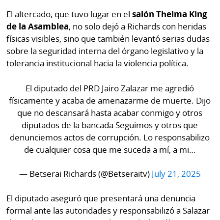
por
Diario
El altercado, que tuvo lugar en el
salón Thelma King
Metro
de la Asamblea
, no solo dejó a Richards con heridas
Ellas
físicas visibles, sino que también levantó serias dudas
Tienda
Club
Panamá
sobre la seguridad interna del órgano legislativo y la
La
tolerancia institucional hacia la violencia política.
Tus
Prensa
Tiquetes
El diputado del PRD Jairo Zalazar me agredió
Busca
físicamente y acaba de amenazarme de muerte. Dijo
⌾
Cero
Fácil
que no descansará hasta acabar conmigo y otros
KM
Hoy
diputados de la bancada Seguimos y otros que
⌾
por
denunciemos actos de corrupción. Lo responsabilizo
Corprensa
Tal
Hoy
de cualquier cosa que me suceda a mí, a mi…
Cual
⌾
⌾
— Betserai Richards (@Betseraitv)
July 21, 2025
Sábado
Sabrina
Picante
El diputado aseguró que presentará una denuncia
Sin
⌾
formal ante las autoridades y responsabilizó a Salazar
Censura