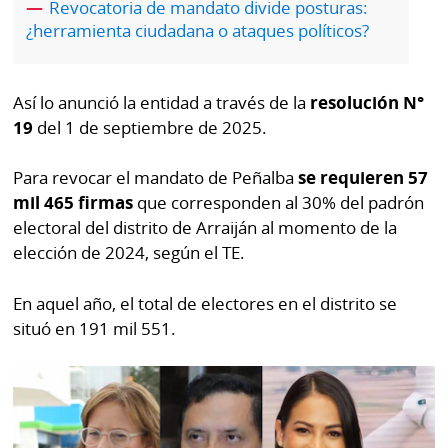
Revocatoria de mandato divide posturas:
por
Diario
¿herramienta ciudadana o ataques políticos?
Metro
Ellas
Tienda
Club
Así lo anunció la entidad a través de la
resolución N°
Panamá
La
19
del 1 de septiembre de 2025.
Tus
Prensa
Tiquetes
Para revocar el mandato de Peñalba
se requieren 57
Busca
mil 465 firmas
que corresponden al 30% del padrón
⌾
Cero
Fácil
electoral del distrito de Arraiján al momento de la
KM
Hoy
elección de 2024, según el TE.
⌾
por
Corprensa
Tal
En aquel año, el total de electores en el distrito se
Hoy
Cual
situó en 191 mil 551.
⌾
⌾
Sábado
Sabrina
Picante
Sin
⌾
Censura