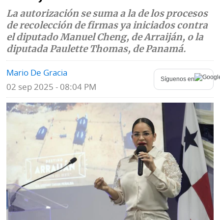
La autorización se suma a la de los procesos
Mundo
Blogs
de recolección de firmas ya iniciados contra
el diputado Manuel Cheng, de Arraiján, o la
Deportes
Fotografías
diputada Paulette Thomas, de Panamá.
Tecnología
Videos
Mario De Gracia
Síguenos en
Ponle
Fe
02 sep 2025 - 08:04 PM
la
de
Firma
erratas
Historias
SERVICIOS
E-
Contenido
Paper
de
marcas