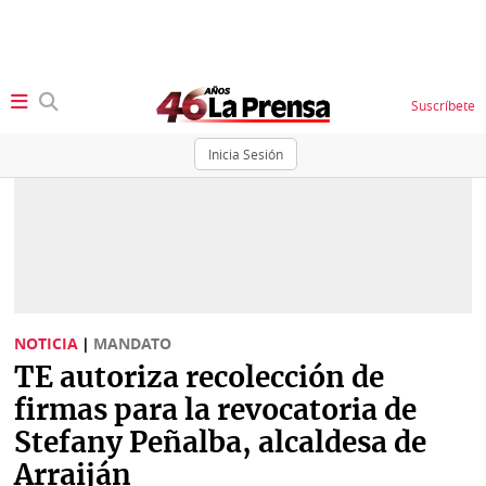
Suscríbete
Inicia Sesión
SECCIONES
Portada
BBC
News
Locales
Ellas
Sociedad
NOTICIA
|
MANDATO
Status
TE autoriza recolección de
Judiciales
K
firmas para la revocatoria de
Política
Vivir+
Stefany Peñalba, alcaldesa de
Arraiján
Economía
Opinión