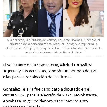
La
Repregunta
A la derecha, la diputada de Vamos, Paulette Thomas. Al centro, el
diputado de la bancada mixta, Manuel Cheng. A la izquierda, la
alcaldesa de Arraiján, Stefany Peñalba. Todos enfrentan procesos de
revocatoria de mandato activos. Archivo
El solicitante de la revocatoria,
Abdiel González
Tejeria
, y sus activistas, tendrán un periodo de
120
días
para la recolección de las firmas.
González Tejeira fue candidato a diputado en el
circuito 13-1 para la elección de 2024. No obstante,
encabeza un grupo denominado “Movimiento
Revocatoria Arraiján”.