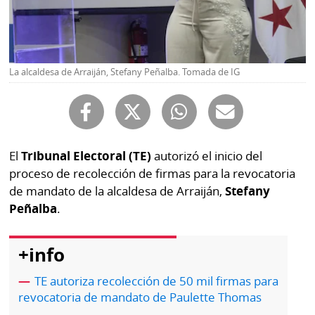
Buscador
RSS
Comunicados
Temas
Catálogos
La alcaldesa de Arraiján, Stefany Peñalba. Tomada de IG
Autores
Lotería
Notas
Kiosko
al
digital
lector
El
Tribunal Electoral (TE)
autorizó el inicio del
proceso de recolección de firmas para la revocatoria
Luctuosas
Buenas
de mandato de la alcaldesa de Arraiján,
Stefany
prácticas
Peñalba
.
+info
OTROS
SITIOS
TE autoriza recolección de 50 mil firmas para
revocatoria de mandato de Paulette Thomas
Metro
Mi