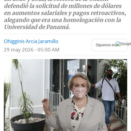
defendió la solicitud de millones de dólares
Mundo
Blogs
en aumentos salariales y pagos retroactivos,
alegando que era una homologación con la
Deportes
Fotografías
Universidad de Panamá.
Tecnología
Videos
Ohigginis Arcia Jaramillo
Síguenos en
Ponle
29 may 2026 - 05:00 AM
Fe
la
de
Firma
erratas
Historias
SERVICIOS
E-
Contenido
Paper
de
marcas