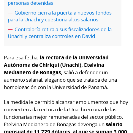
personas detenidas
por
Diario
Metro
Gobierno cierra la puerta a nuevos fondos
Ellas
para la Unachi y cuestiona altos salarios
Tienda
Contraloría retira a sus fiscalizadores de la
Club
Panamá
Unachi y centraliza controles en David
La
Tus
Prensa
Tiquetes
Busca
Para esa fecha,
la rectora de la Universidad
⌾
Cero
Fácil
Autónoma de Chiriquí (Unachi), Etelvina
KM
Medianero de Bonagas,
salió a defender un
Hoy
⌾
aumento salarial, alegando que se trataba de una
por
Corprensa
Tal
homologación con la Universidad de Panamá.
Hoy
Cual
⌾
La medida le permitió alcanzar emolumentos que hoy
⌾
Sábado
convierten a la rectora de la Unachi en una de las
Sabrina
Picante
funcionarias mejor remuneradas del sector público.
Sin
Etelvina Medianero de Bonagas devenga un
salario
⌾
Censura
mensual de 11,729 dólares, al que se suman 3,000