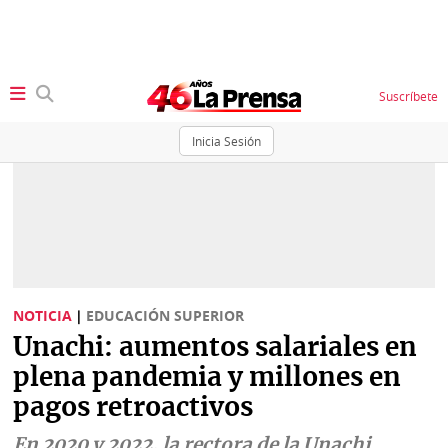
Suscríbete
Inicia Sesión
SECCIONES
Portada
BBC
News
Locales
Ellas
Sociedad
NOTICIA
|
EDUCACIÓN SUPERIOR
Status
Unachi: aumentos salariales en
Judiciales
K
plena pandemia y millones en
Política
Vivir+
pagos retroactivos
Economía
Opinión
En 2020 y 2022, la rectora de la Unachi