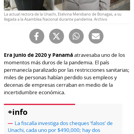
Buscador
RSS
La actual rectora de la Unachi, Etelvina Meridiano de Bonagas, a su
Comunicados
llegada a la Asamblea Nacional durante pandemia. Archivo
Temas
Catálogos
Autores
Lotería
Notas
Era junio de 2020 y Panamá
atravesaba uno de los
Kiosko
al
momentos más duros de la pandemia. El país
digital
lector
permanecía paralizado por las restricciones sanitarias;
Luctuosas
Buenas
miles de personas habían perdido sus empleos y
prácticas
decenas de empresas cerraban en medio de la
incertidumbre económica.
OTROS
+info
SITIOS
La fiscalía investiga dos cheques ‘falsos’ de
Unachi, cada uno por $490,000; hay dos
Metro
Mi