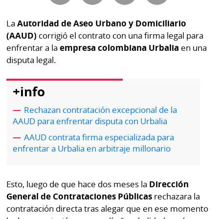
Buscador
RSS
La
Autoridad de Aseo Urbano y Domiciliario
Comunicados
(AAUD)
corrigió el contrato con una firma legal para
Temas
Catálogos
enfrentar a la
empresa colombiana Urbalia
en una
Autores
disputa legal.
Lotería
Notas
+info
Kiosko
al
digital
lector
Rechazan contratación excepcional de la
AAUD para enfrentar disputa con Urbalia
Luctuosas
Buenas
AAUD contrata firma especializada para
prácticas
enfrentar a Urbalia en arbitraje millonario
OTROS
Esto, luego de que hace dos meses la
Dirección
SITIOS
General de Contrataciones Públicas
rechazara la
contratación directa tras alegar que en ese momento
Metro
Mi