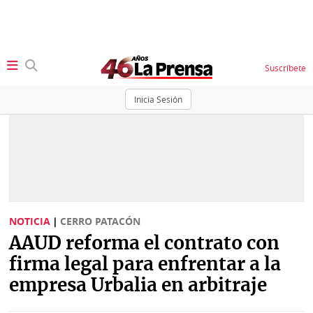
Suscríbete
Inicia Sesión
SECCIONES
Portada
BBC
News
Locales
Ellas
Sociedad
NOTICIA
|
CERRO PATACÓN
Status
AAUD reforma el contrato con
Judiciales
K
firma legal para enfrentar a la
Política
Vivir+
empresa Urbalia en arbitraje
Economía
Opinión