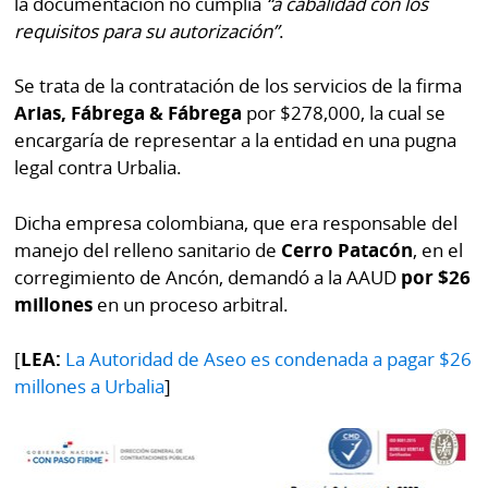
la documentación no cumplía
“a cabalidad con los
por
Diario
requisitos para su autorización”
.
Metro
Ellas
Se trata de la contratación de los servicios de la firma
Tienda
Club
Panamá
Arias, Fábrega & Fábrega
por $278,000, la cual se
La
encargaría de representar a la entidad en una pugna
Tus
Prensa
legal contra Urbalia.
Tiquetes
Busca
Dicha empresa colombiana, que era responsable del
⌾
Cero
Fácil
manejo del relleno sanitario de
Cerro Patacón
, en el
KM
Hoy
corregimiento de Ancón, demandó a la AAUD
por $26
⌾
por
millones
en un proceso arbitral.
Corprensa
Tal
Hoy
Cual
[
LEA:
La Autoridad de Aseo es condenada a pagar $26
⌾
⌾
millones a Urbalia
]
Sábado
Sabrina
Picante
Sin
⌾
Censura