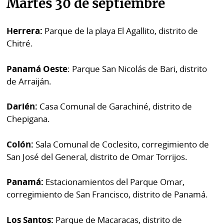
Martes 30 de septiembre
por
Diario
Metro
Ellas
Herrera:
Parque de la playa El Agallito, distrito de
Tienda
Chitré.
Club
Panamá
La
Panamá Oeste
: Parque San Nicolás de Bari, distrito
Tus
Prensa
de Arraiján.
Tiquetes
Busca
Darién:
Casa Comunal de Garachiné, distrito de
⌾
Cero
Fácil
Chepigana.
KM
Hoy
⌾
por
Corprensa
Colón:
Sala Comunal de Coclesito, corregimiento de
Tal
Hoy
San José del General, distrito de Omar Torrijos.
Cual
⌾
⌾
Sábado
Panamá:
Estacionamientos del Parque Omar,
Sabrina
corregimiento de San Francisco, distrito de Panamá.
Picante
Sin
⌾
Censura
Los Santos:
Parque de Macaracas, distrito de