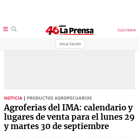
Suscríbete
Inicia Sesión
SECCIONES
Portada
BBC
News
Locales
Ellas
Sociedad
NOTICIA
|
PRODUCTOS AGROPECUARIOS
Status
Agroferias del IMA: calendario y
Judiciales
K
lugares de venta para el lunes 29
Política
Vivir+
y martes 30 de septiembre
Economía
Opinión