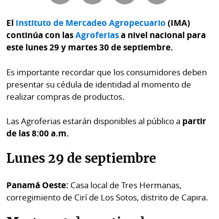
Buscador
RSS
El
Instituto de Mercadeo Agropecuario
(IMA)
Comunicados
continúa con las
Agroferias
a nivel nacional para
Temas
este lunes 29 y martes 30 de septiembre.
Catálogos
Autores
Lotería
Es importante recordar que los consumidores deben
Notas
presentar su cédula de identidad al momento de
Kiosko
al
realizar compras de productos.
digital
lector
Las Agroferias estarán disponibles al público a
partir
Luctuosas
Buenas
de las 8:00 a.m.
prácticas
Lunes 29 de septiembre
OTROS
Panamá Oeste:
Casa local de Tres Hermanas,
SITIOS
corregimiento de Cirí de Los Sotos, distrito de Capira.
Metro
Mi