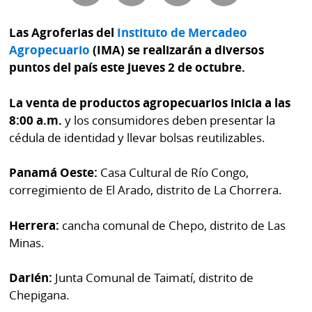
Buscador
RSS
Las Agroferias del
Instituto de Mercadeo
Comunicados
Agropecuario
(IMA) se realizarán a diversos
Temas
puntos del país este jueves 2 de octubre.
Catálogos
Autores
Lotería
La venta de productos agropecuarios inicia a las
Notas
8:00 a.m.
y los consumidores deben presentar la
Kiosko
al
cédula de identidad y llevar bolsas reutilizables.
digital
lector
Panamá Oeste:
Casa Cultural de Río Congo,
Luctuosas
Buenas
corregimiento de El Arado, distrito de La Chorrera.
prácticas
Herrera:
cancha comunal de Chepo, distrito de Las
Minas.
OTROS
SITIOS
Darién:
Junta Comunal de Taimatí, distrito de
Chepigana.
Metro
Mi