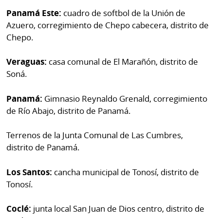
por
Diario
Panamá Este:
cuadro de softbol de la Unión de
Metro
Azuero, corregimiento de Chepo cabecera, distrito de
Ellas
Chepo.
Tienda
Club
Panamá
La
Veraguas:
casa comunal de El Marañón, distrito de
Tus
Prensa
Soná.
Tiquetes
Busca
Panamá:
Gimnasio Reynaldo Grenald, corregimiento
⌾
Cero
Fácil
de Río Abajo, distrito de Panamá.
KM
Hoy
⌾
por
Terrenos de la Junta Comunal de Las Cumbres,
Corprensa
Tal
distrito de Panamá.
Hoy
Cual
⌾
⌾
Los Santos:
cancha municipal de Tonosí, distrito de
Sábado
Tonosí.
Sabrina
Picante
Sin
⌾
Coclé:
junta local San Juan de Dios centro, distrito de
Censura