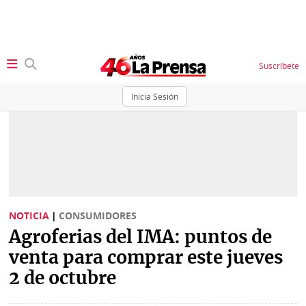
Suscríbete
Inicia Sesión
SECCIONES
Portada
BBC
News
Locales
Ellas
Sociedad
NOTICIA
|
CONSUMIDORES
Status
Agroferias del IMA: puntos de
Judiciales
K
venta para comprar este jueves
Política
Vivir+
2 de octubre
Economía
Opinión