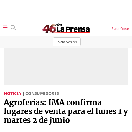
Suscríbete
Inicia Sesión
SECCIONES
Portada
BBC
News
Locales
Ellas
Sociedad
NOTICIA
|
CONSUMIDORES
Status
Agroferias: IMA confirma
Judiciales
K
lugares de venta para el lunes 1 y
Política
Vivir+
martes 2 de junio
Economía
Opinión