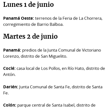
por
Diario
Lunes 1 de junio
Metro
Ellas
Panamá Oeste:
terrenos de la Feria de La Chorrera,
Tienda
corregimiento de Barrio Balboa.
Club
Panamá
La
Tus
Prensa
Martes 2 de junio
Tiquetes
Busca
Panamá:
predios de la Junta Comunal de Victoriano
⌾
Cero
Fácil
Lorenzo, distrito de San Miguelito.
KM
Hoy
⌾
por
Coclé:
casa local de Los Pollos, en Río Hato, distrito de
Corprensa
Tal
Hoy
Antón.
Cual
⌾
⌾
Darién:
Junta Comunal de Santa Fe, distrito de Santa
Sábado
Sabrina
Fe.
Picante
Sin
⌾
Colón:
parque central de Santa Isabel, distrito de
Censura