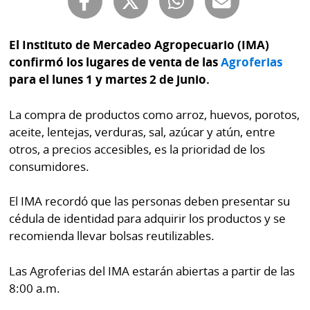
Buscador
RSS
Comunicados
El Instituto de Mercadeo Agropecuario (IMA)
Temas
confirmó los lugares de venta de las
Agroferias
Catálogos
para el lunes 1 y martes 2 de junio.
Autores
Lotería
La compra de productos como arroz, huevos, porotos,
Notas
Kiosko
al
aceite, lentejas, verduras, sal, azúcar y atún, entre
digital
lector
otros, a precios accesibles, es la prioridad de los
consumidores.
Luctuosas
Buenas
prácticas
El IMA recordó que las personas deben presentar su
cédula de identidad para adquirir los productos y se
recomienda llevar bolsas reutilizables.
OTROS
SITIOS
Las Agroferias del IMA estarán abiertas a partir de las
8:00 a.m.
Metro
Mi