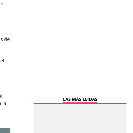
de
s
os de
el
el
LAS MÁS LEÍDAS
 la