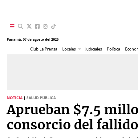
SECCIONES
Panamá,
07 de agosto del 2026
Portada
BBC
Club La Prensa
Locales
Judiciales
Política
Econo
News
Locales
Ellas
Sociedad
Status
Judiciales
K
NOTICIA
|
SALUD PÚBLICA
Política
Vivir+
Aprueban $7.5 mill
Economía
Opinión
consorcio del falli
Mundo
Blogs