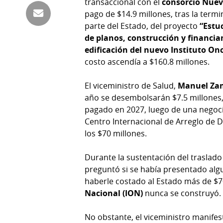
transaccional con el
consorcio Nue
Tienda
pago de $14.9 millones, tras la termi
Club
Panamá
parte del Estado, del proyecto
“Estu
La
de planos, construcción y financia
Tus
Prensa
edificación del nuevo Instituto On
Tiquetes
costo ascendía a $160.8 millones.
Busca
⌾
Cero
Fácil
El viceministro de Salud,
Manuel Za
KM
Hoy
año se desembolsarán $7.5 millones,
⌾
por
pagado en 2027, luego de una negoci
Corprensa
Tal
Hoy
Centro Internacional de Arreglo de D
Cual
los $70 millones.
⌾
⌾
Sábado
Durante la sustentación del traslado 
Sabrina
Picante
preguntó si se había presentado alg
Sin
⌾
haberle costado al Estado más de $
Censura
Nacional
(ION)
nunca se construyó. 
La
Repregunta
No obstante, el viceministro manifes