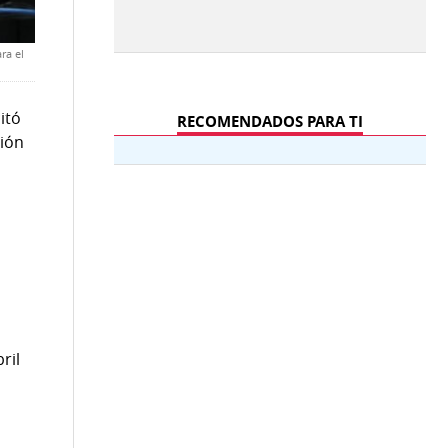
ra el
itó
RECOMENDADOS PARA TI
ción
ril