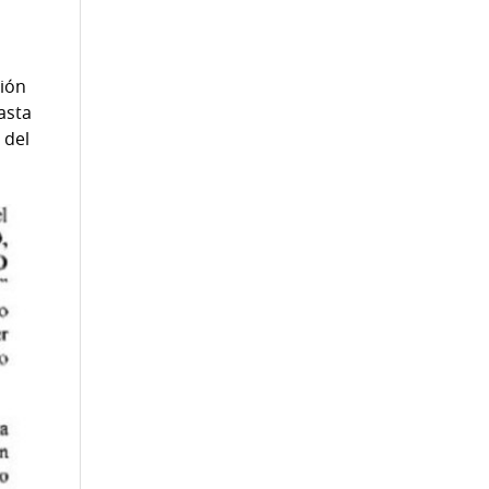
ción
asta
 del