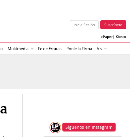
Inicia Sesión
Suscríbete
ePaper
|
Kiosco
ón
Multimedia
Fe de Erratas
Ponle la Firma
Vivir+
 a
Síguenos en Instagram