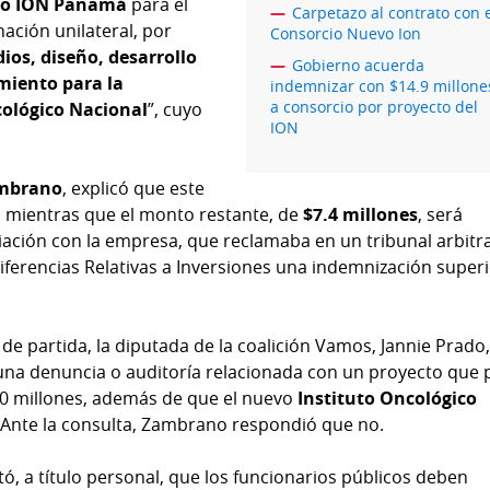
vo ION Panamá
para el
Carpetazo al contrato con 
nación unilateral, por
Consorcio Nuevo Ion
dios, diseño, desarrollo
Gobierno acuerda
miento para la
indemnizar con $14.9 millone
a consorcio por proyecto del
cológico Nacional
”, cuyo
ION
mbrano
, explicó que este
 mientras que el monto restante, de
$7.4 millones
, será
ación con la empresa, que reclamaba en un tribunal arbitra
iferencias Relativas a Inversiones una indemnización superi
de partida, la diputada de la coalición Vamos, Jannie Prado
una denuncia o auditoría relacionada con un proyecto que
70 millones, además de que el nuevo
Instituto Oncológico
Ante la consulta, Zambrano respondió que no.
tó, a título personal, que los funcionarios públicos deben