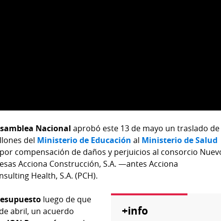
samblea Nacional
aprobó este 13 de mayo un traslado de
illones del
Ministerio de Educación
al
Ministerio de Salud
o por compensación de daños y perjuicios al consorcio Nuev
esas Acciona Construcción, S.A. —antes Acciona
sulting Health, S.A. (PCH).
resupuesto
luego de que
+info
de abril, un acuerdo