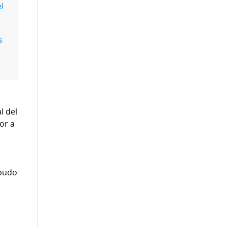
el
s
l del
or a
,
 pudo