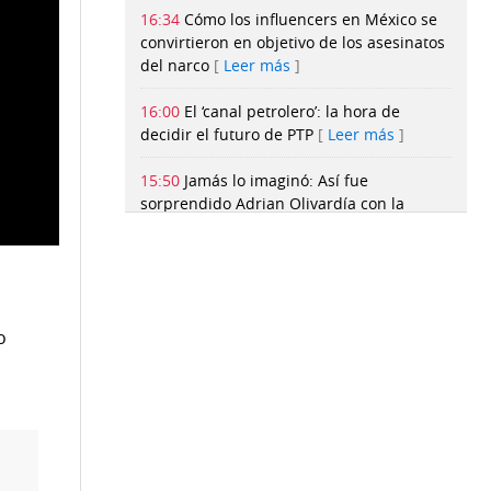
16:34
Cómo los influencers en México se
convirtieron en objetivo de los asesinatos
del narco
Leer más
16:00
El ‘canal petrolero’: la hora de
decidir el futuro de PTP
Leer más
15:50
Jamás lo imaginó: Así fue
sorprendido Adrian Olivardía con la
capitanía del Tauro FC
Leer más
15:48
Tras hallazgo de arma en el
Moscote, exigen declarar ‘emergencia
nacional’ en las escuelas
Leer más
o
15:17
Lotería Fiscal Regional: Ya viene el
sortero, conoce las urnas autorizadas
para depositar tus facturas
Leer más