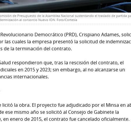
omisión de Presupuesto de la Asamblea Nacional sustentando el traslado de partida pa
demnización al consorcio Nuevo ION. Foto/Cortesía
o Revolucionario Democrático (PRD), Crispiano Adames, solic
or las cuales la empresa presentó la solicitud de indemniza
 de la terminación del contrato.
Salud respondieron que, tras la rescisión del contrato, el
iciales en 2015 y 2023; sin embargo, al no alcanzarse un
ancias internacionales.
o
licitó la obra. El proyecto fue adjudicado por el Minsa en ab
e ese mismo año se solicitó al Consejo de Gabinete la
, en enero de 2015, el contrato fue cancelado oficialmente.