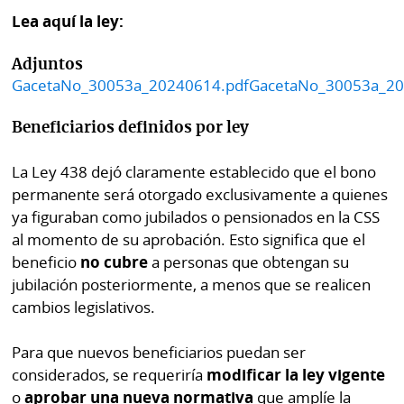
por
Diario
Lea aquí la ley:
Metro
Ellas
Adjuntos
Tienda
GacetaNo_30053a_20240614.pdf
GacetaNo_30053a_20
Club
Panamá
La
Beneficiarios definidos por ley
Tus
Prensa
Tiquetes
La Ley 438 dejó claramente establecido que el bono
Busca
⌾
permanente será otorgado exclusivamente a quienes
Cero
Fácil
KM
ya figuraban como jubilados o pensionados en la CSS
Hoy
⌾
al momento de su aprobación. Esto significa que el
por
Corprensa
Tal
beneficio
no cubre
a personas que obtengan su
Hoy
jubilación posteriormente, a menos que se realicen
Cual
⌾
cambios legislativos.
⌾
Sábado
Sabrina
Para que nuevos beneficiarios puedan ser
Picante
Sin
considerados, se requeriría
modificar la ley vigente
⌾
Censura
o
aprobar una nueva normativa
que amplíe la