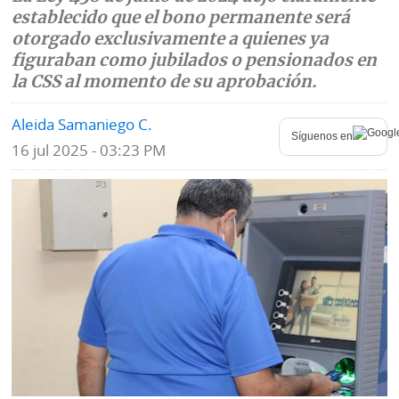
establecido que el bono permanente será
Mundo
Blogs
otorgado exclusivamente a quienes ya
figuraban como jubilados o pensionados en
Deportes
Fotografías
la CSS al momento de su aprobación.
Tecnología
Videos
Aleida Samaniego C.
Síguenos en
16 jul 2025 - 03:23 PM
Ponle
Fe
la
de
Firma
erratas
Historias
SERVICIOS
E-
Contenido
Paper
de
marcas