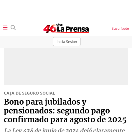
Suscríbete
Inicia Sesión
SECCIONES
Portada
BBC
News
Locales
Ellas
Sociedad
CAJA DE SEGURO SOCIAL
Status
Bono para jubilados y
Judiciales
K
pensionados: segundo pago
Política
Vivir+
confirmado para agosto de 2025
Economía
Opinión
La Ley 438 de junio de 2024 dejó claramente