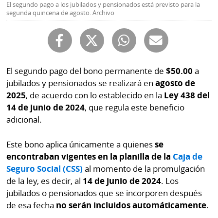
Buscador
El segundo pago a los jubilados y pensionados está previsto para la
segunda quincena de agosto. Archivo
RSS
Comunicados
Temas
Catálogos
Autores
Lotería
El segundo pago del bono permanente de
$50.00
a
Notas
jubilados y pensionados se realizará en
agosto de
Kiosko
al
2025
, de acuerdo con lo establecido en la
Ley 438 del
digital
lector
14 de junio de 2024
, que regula este beneficio
adicional.
Luctuosas
Buenas
prácticas
Este bono aplica únicamente a quienes
se
encontraban vigentes en la planilla de la
Caja de
Seguro Social (CSS)
al momento de la promulgación
OTROS
de la ley, es decir, al
14 de junio de 2024
. Los
SITIOS
jubilados o pensionados que se incorporen después
de esa fecha
no serán incluidos automáticamente
.
Metro
Mi