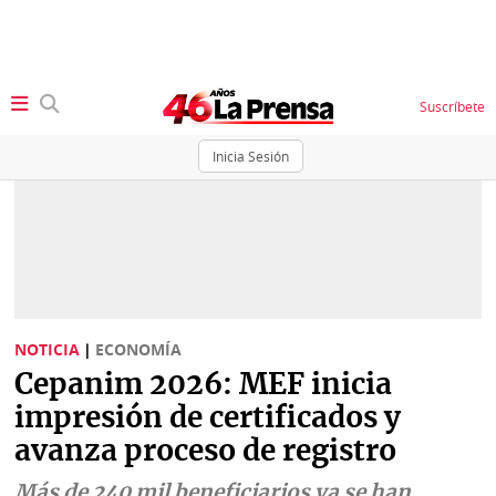
Suscríbete
Inicia Sesión
SECCIONES
Portada
BBC
News
Locales
Ellas
Sociedad
NOTICIA
|
ECONOMÍA
Status
Cepanim 2026: MEF inicia
Judiciales
K
impresión de certificados y
Política
Vivir+
avanza proceso de registro
Economía
Opinión
Más de 240 mil beneficiarios ya se han