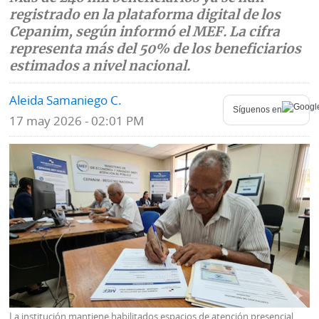
registrado en la plataforma digital de los
Mundo
Blogs
Cepanim, según informó el MEF. La cifra
representa más del 50% de los beneficiarios
Deportes
Fotografías
estimados a nivel nacional.
Tecnología
Videos
Aleida Samaniego C.
Síguenos en
Ponle
17 may 2026 - 02:01 PM
Fe
la
de
Firma
erratas
Historias
SERVICIOS
E-
Contenido
Paper
de
marcas
La institución mantiene habilitados espacios de atención presencial