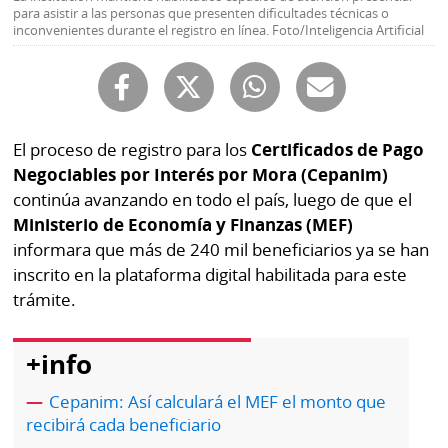
Buscador
para asistir a las personas que presenten dificultades técnicas o
inconvenientes durante el registro en línea. Foto/Inteligencia Artificial
RSS
Comunicados
Temas
Catálogos
Autores
Lotería
El proceso de registro para los
Certificados de Pago
Notas
Negociables por Interés por Mora (Cepanim)
Kiosko
al
continúa avanzando en todo el país, luego de que el
digital
lector
Ministerio de Economía y Finanzas (MEF)
informara que más de 240 mil beneficiarios ya se han
Luctuosas
Buenas
inscrito en la plataforma digital habilitada para este
prácticas
trámite.
OTROS
+info
SITIOS
Cepanim: Así calculará el MEF el monto que
recibirá cada beneficiario
Metro
Mi