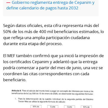
Gobierno reglamenta entrega de Cepanim y
por
Diario
define calendario de pagos hasta 2032
Metro
Ellas
Tienda
Club
Panamá
Según datos oficiales, esta cifra representa más del
La
50% de los más de 400 mil beneficiarios estimados, lo
Tus
Prensa
que refleja una amplia participación ciudadana
Tiquetes
durante esta etapa del proceso.
Busca
⌾
Cero
Fácil
El MEF también confirmó que ya inició la impresión de
KM
Hoy
los certificados Cepanim y adelantó que la entrega
⌾
por
podría comenzar a partir del mes de junio, una vez se
Corprensa
Tal
Hoy
coordinen las citas correspondientes con cada
Cual
beneficiario.
⌾
⌾
Sábado
Sabrina
Picante
Sin
⌾
Censura