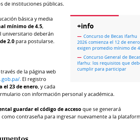
os de instituciones públicas.
ducación básica y media
+info
nal mínimo de 4.5
,
l universitario deberán
Concurso de Becas Ifarhu
de 2.0
para postularse.
2026 comienza el 12 de enero
exigen promedio mínimo de 4
Concurso General de Beca
Ifarhu: los requisitos que deb
cumplir para participar
 través de la página web
.gob.pa/.
El registro
a el 23 de enero
, y cada
rmulario con información personal y académica.
tal guardar el código de acceso
que se generará
 como contraseña para ingresar nuevamente a la platafor
ocumentos