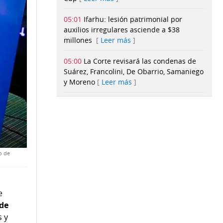
05:01
Ifarhu: lesión patrimonial por
auxilios irregulares asciende a $38
millones
Leer más
05:00
La Corte revisará las condenas de
Suárez, Francolini, De Obarrio, Samaniego
y Moreno
Leer más
05:00
Atrapados en la guerra: los
soldados heridos que Rusia vuelve a
enviar al frente de batalla con
Ucrania
Leer más
o de
05:00
MOP presenta estudio ambiental
para ampliar carriles de Mi Bus en vía
España
Leer más
e
05:00
Cuando enfermarse cuesta los
 de
ahorros de una familia
Leer más
s y