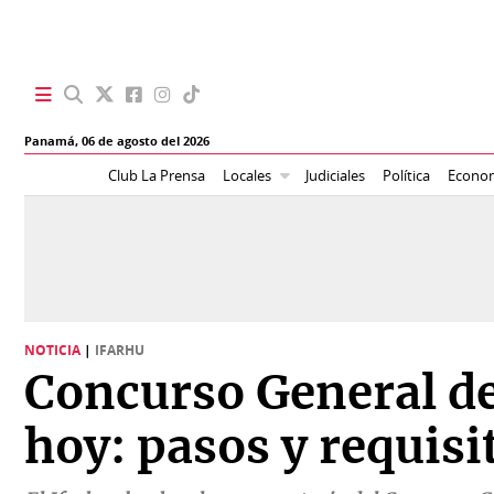
SECCIONES
Panamá,
06 de agosto del 2026
Portada
BBC
Club La Prensa
Locales
Judiciales
Política
Econo
News
Locales
Ellas
Sociedad
Status
Judiciales
K
NOTICIA
|
IFARHU
Política
Vivir+
Concurso General d
Economía
Opinión
hoy: pasos y requisi
Mundo
Blogs