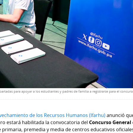
partadas para apoyar a los estudiantes y padres de familia a registrarse para el concurs
rovechamiento de los Recursos Humanos (Ifarhu)
anunció qu
ero estará habilitada la convocatoria del
Concurso General
de primaria, premedia y media de centros educativos oficiale