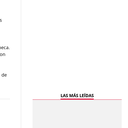
s
s
beca.
con
s de
LAS MÁS LEÍDAS