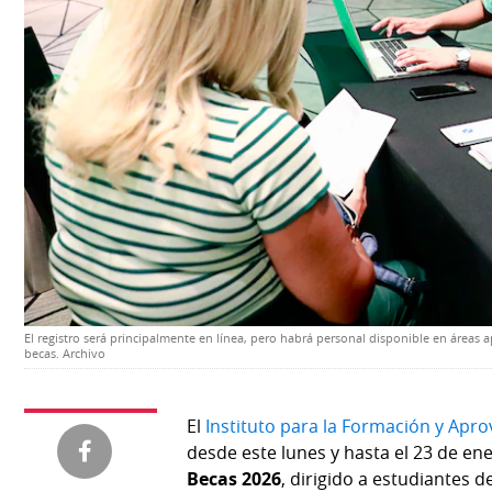
Temas
Catálogos
Autores
Lotería
Notas
Kiosko
al
digital
lector
Luctuosas
Buenas
prácticas
OTROS
El registro será principalmente en línea, pero habrá personal disponible en áreas a
SITIOS
becas. Archivo
Metro
Mi
El
Instituto para la Formación y Ap
por
Diario
desde este lunes y hasta el 23 de en
Metro
Becas 2026
, dirigido a estudiantes 
Ellas