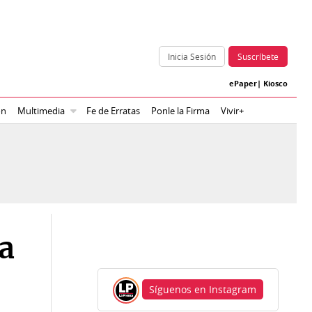
Inicia Sesión
Suscríbete
ePaper
|
Kiosco
ón
Multimedia
Fe de Erratas
Ponle la Firma
Vivir+
a
Síguenos en Instagram