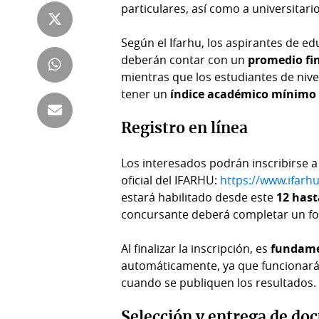
particulares, así como a universitari
Tienda
Club
Panamá
Según el Ifarhu, los aspirantes de e
La
deberán contar con un
promedio fi
Tus
Prensa
mientras que los estudiantes de nive
Tiquetes
Busca
tener un
índice académico mínimo 
⌾
Cero
Fácil
KM
Registro en línea
Hoy
⌾
por
Corprensa
Tal
Los interesados podrán inscribirse a
Hoy
oficial del IFARHU:
https://www.ifarhu
Cual
⌾
estará habilitado desde este
12 hast
⌾
concursante deberá completar un fo
Sábado
Sabrina
Picante
Sin
Al finalizar la inscripción, es
fundamen
⌾
automáticamente, ya que funcionará
Censura
La
cuando se publiquen los resultados.
Repregunta
Selección y entrega de d