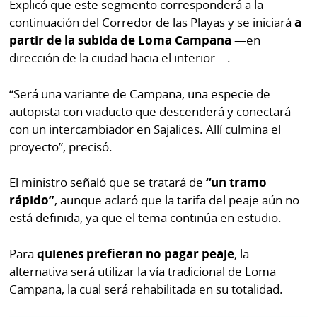
Explicó que este segmento corresponderá a la
por
Diario
continuación del Corredor de las Playas y se iniciará
a
Metro
Ellas
partir de la subida de Loma Campana
—en
Tienda
dirección de la ciudad hacia el interior—.
Club
Panamá
La
“Será una variante de Campana, una especie de
Tus
Prensa
autopista con viaducto que descenderá y conectará
Tiquetes
con un intercambiador en Sajalices. Allí culmina el
Busca
proyecto”, precisó.
⌾
Cero
Fácil
KM
Hoy
El ministro señaló que se tratará de
“un tramo
⌾
por
rápido”
, aunque aclaró que la tarifa del peaje aún no
Corprensa
Tal
Hoy
está definida, ya que el tema continúa en estudio.
Cual
⌾
⌾
Para
quienes prefieran no pagar peaje
, la
Sábado
Sabrina
alternativa será utilizar la vía tradicional de Loma
Picante
Campana, la cual será rehabilitada en su totalidad.
Sin
⌾
Censura