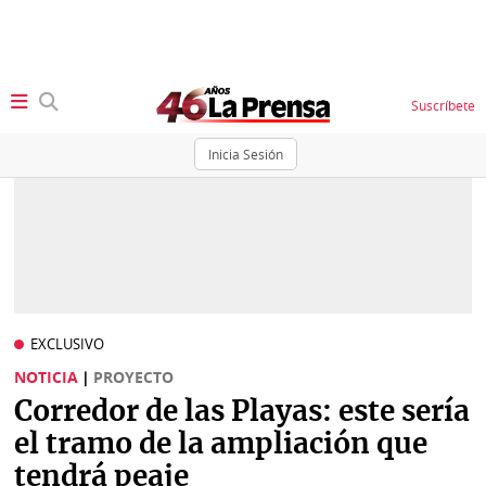
Suscríbete
Inicia Sesión
SECCIONES
Portada
BBC
News
Locales
Ellas
Sociedad
EXCLUSIVO
Status
NOTICIA
|
PROYECTO
Judiciales
K
Corredor de las Playas: este sería
Política
Vivir+
el tramo de la ampliación que
tendrá peaje
Economía
Opinión