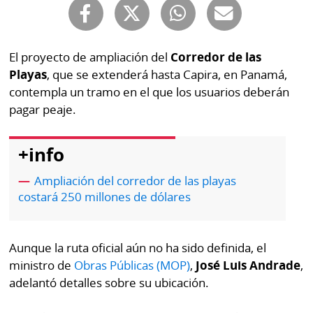
Buscador
RSS
Comunicados
Temas
El proyecto de ampliación del
Corredor de las
Catálogos
Playas
, que se extenderá hasta Capira, en Panamá,
Autores
contempla un tramo en el que los usuarios deberán
Lotería
pagar peaje.
Notas
Kiosko
al
digital
lector
+info
Luctuosas
Buenas
Ampliación del corredor de las playas
prácticas
costará 250 millones de dólares
Aunque la ruta oficial aún no ha sido definida, el
OTROS
ministro de
Obras Públicas (MOP)
,
José Luis Andrade
,
SITIOS
adelantó detalles sobre su ubicación.
Metro
Mi