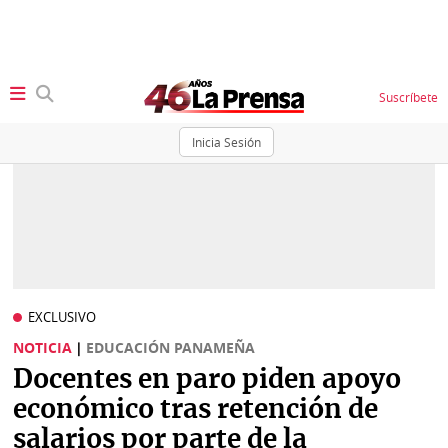
Suscríbete
Inicia Sesión
SECCIONES
Portada
BBC
News
Locales
Ellas
Sociedad
EXCLUSIVO
Status
NOTICIA
|
EDUCACIÓN PANAMEÑA
Judiciales
K
Docentes en paro piden apoyo
Política
Vivir+
económico tras retención de
salarios por parte de la
Economía
Opinión