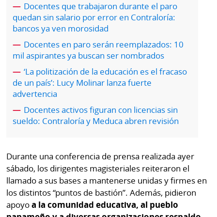
por
Diario
Docentes que trabajaron durante el paro
Metro
quedan sin salario por error en Contraloría:
Ellas
bancos ya ven morosidad
Tienda
Docentes en paro serán reemplazados: 10
Club
Panamá
mil aspirantes ya buscan ser nombrados
La
Tus
Prensa
‘La politización de la educación es el fracaso
de un país’: Lucy Molinar lanza fuerte
Tiquetes
Busca
advertencia
⌾
Cero
Fácil
Docentes activos figuran con licencias sin
KM
Hoy
sueldo: Contraloría y Meduca abren revisión
⌾
por
Corprensa
Tal
Hoy
Cual
Durante una conferencia de prensa realizada ayer
⌾
sábado, los dirigentes magisteriales reiteraron el
⌾
Sábado
llamado a sus bases a mantenerse unidas y firmes en
Sabrina
Picante
los distintos “puntos de bastión”. Además, pidieron
Sin
apoyo
a la comunidad educativa, al pueblo
⌾
Censura
panameño y a diversas organizaciones respaldo