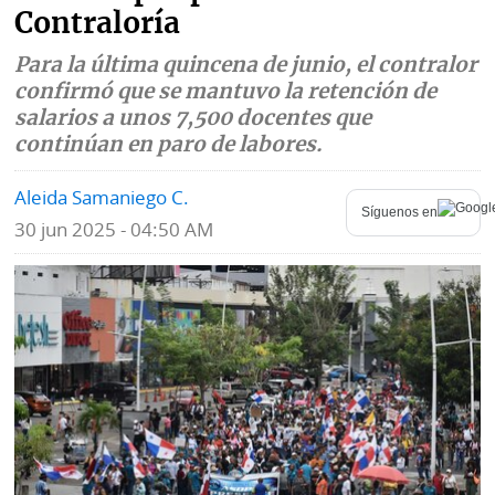
Contraloría
Mundo
Blogs
Para la última quincena de junio, el contralor
Deportes
Fotografías
confirmó que se mantuvo la retención de
salarios a unos 7,500 docentes que
Tecnología
Videos
continúan en paro de labores.
Ponle
Fe
Aleida Samaniego C.
la
Síguenos en
de
30 jun 2025 - 04:50 AM
Firma
erratas
Historias
SERVICIOS
E-
Contenido
Paper
de
marcas