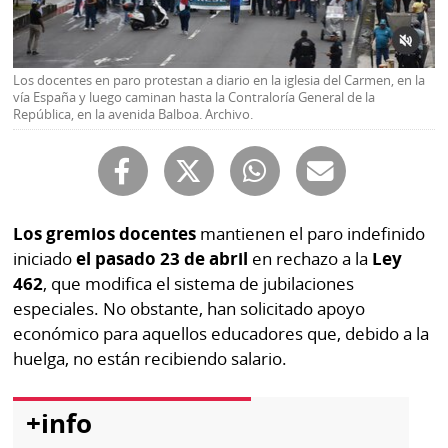
Buscador
RSS
Comunicados
Temas
Los docentes en paro protestan a diario en la iglesia del Carmen, en la
Catálogos
vía España y luego caminan hasta la Contraloría General de la
República, en la avenida Balboa. Archivo.
Autores
Lotería
Notas
Kiosko
al
digital
lector
Los gremios docentes
mantienen el paro indefinido
Luctuosas
Buenas
iniciado
el pasado 23 de abril
en rechazo a la
Ley
prácticas
462
, que modifica el sistema de jubilaciones
especiales. No obstante, han solicitado apoyo
económico para aquellos educadores que, debido a la
OTROS
huelga, no están recibiendo salario.
SITIOS
+info
Metro
Mi