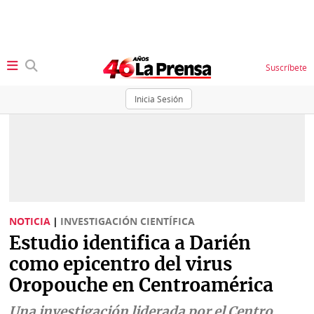
Suscríbete
Inicia Sesión
SECCIONES
Portada
BBC
News
Locales
Ellas
Sociedad
NOTICIA
|
INVESTIGACIÓN CIENTÍFICA
Status
Estudio identifica a Darién
Judiciales
K
como epicentro del virus
Política
Vivir+
Oropouche en Centroamérica
Economía
Opinión
Una investigación liderada por el Centro