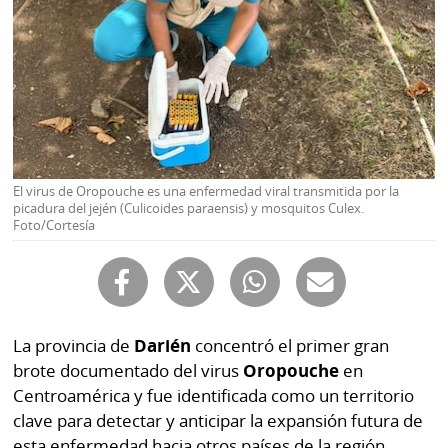
Buscador
RSS
Comunicados
Temas
Catálogos
Autores
Lotería
Notas
Kiosko
al
El virus de Oropouche es una enfermedad viral transmitida por la
digital
picadura del jején (Culicoides paraensis) y mosquitos Culex.
lector
Foto/Cortesía
Luctuosas
Buenas
prácticas
La provincia de
Darién
concentró el primer gran
OTROS
brote documentado del virus
Oropouche
en
SITIOS
Centroamérica y fue identificada como un territorio
clave para detectar y anticipar la expansión futura de
Metro
Mi
esta enfermedad hacia otros países de la región,