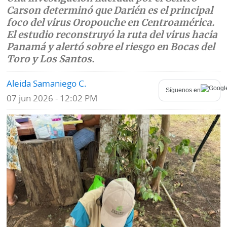
Carson determinó que Darién es el principal
Mundo
Blogs
foco del virus Oropouche en Centroamérica.
El estudio reconstruyó la ruta del virus hacia
Deportes
Fotografías
Panamá y alertó sobre el riesgo en Bocas del
Toro y Los Santos.
Tecnología
Videos
Aleida Samaniego C.
Ponle
Fe
Síguenos en
la
07 jun 2026 - 12:02 PM
de
Firma
erratas
Historias
SERVICIOS
E-
Contenido
Paper
de
marcas