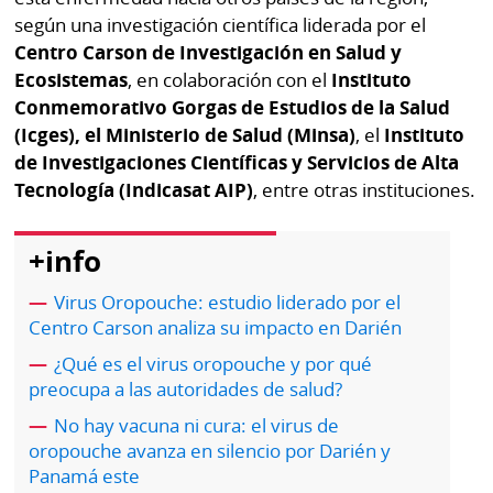
por
Diario
según una investigación científica liderada por el
Metro
Centro Carson de Investigación en Salud y
Ellas
Ecosistemas
, en colaboración con el
Instituto
Tienda
Conmemorativo Gorgas de Estudios de la Salud
Club
Panamá
(Icges), el Ministerio de Salud (Minsa)
, el
Instituto
La
de Investigaciones Científicas y Servicios de Alta
Tus
Prensa
Tiquetes
Tecnología (Indicasat AIP)
, entre otras instituciones.
Busca
⌾
Cero
Fácil
+info
KM
Hoy
⌾
por
Virus Oropouche: estudio liderado por el
Corprensa
Tal
Centro Carson analiza su impacto en Darién
Hoy
Cual
¿Qué es el virus oropouche y por qué
⌾
⌾
preocupa a las autoridades de salud?
Sábado
Sabrina
No hay vacuna ni cura: el virus de
Picante
Sin
oropouche avanza en silencio por Darién y
⌾
Panamá este
Censura