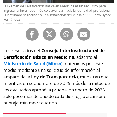
Buscador
El Examen de Certificación Básica en Medicina es un requisito para
RSS
ingresar al internado médico y avanzar hacia la idoneidad profesional.
Comunicados
El internado se realiza en una instalación del Minsa o CSS. Foto/Elysée
Fernández
Temas
Catálogos
Autores
Lotería
Notas
Kiosko
al
Los resultados del
Consejo Interinstitucional de
digital
lector
Certificación Básica en Medicina
, adscrito al
Ministerio de Salud (Minsa)
, obtenidos por este
Luctuosas
Buenas
medio mediante una solicitud de información al
prácticas
amparo de la
Ley de Transparencia
, muestran que
mientras en septiembre de 2025 más de la mitad de
los evaluados aprobó la prueba, en enero de 2026
OTROS
solo poco más de uno de cada diez logró alcanzar el
SITIOS
puntaje mínimo requerido.
Metro
Mi