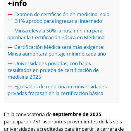
+info
por
Diario
Metro
Examen de certificación en medicina: solo
Ellas
11.31% aprobó para ingresar al internado
Tienda
Club
Panamá
Minsa eleva a 50% la nota mínima para
La
aprobar la Certificación Básica en Medicina
Tus
Prensa
Certificación Médica será más exigente:
Tiquetes
Minsa aumentará puntaje mínimo cada año
Busca
⌾
Cero
Fácil
Universidades privadas, con bajos
resultados en prueba de certificación de
KM
Hoy
⌾
medicina 2025
por
Corprensa
Tal
Egresados de medicina en universidades
Hoy
privadas fracasan en la certificación básica
Cual
⌾
⌾
Sábado
Sabrina
En la convocatoria de
septiembre de 2025
Picante
Sin
participaron 751 aspirantes provenientes de las seis
⌾
Censura
universidades acreditadas para impartir la carrera de