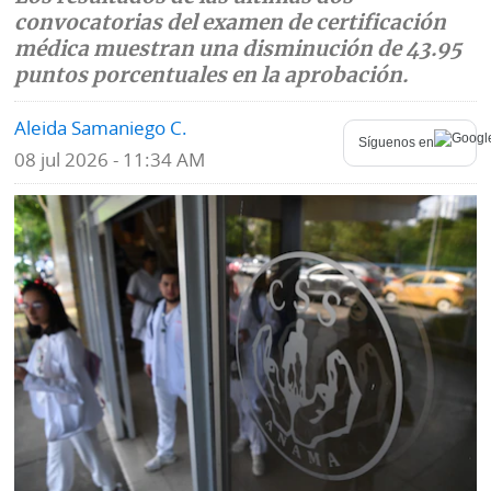
convocatorias del examen de certificación
Mundo
Blogs
médica muestran una disminución de 43.95
puntos porcentuales en la aprobación.
Deportes
Fotografías
Aleida Samaniego C.
Tecnología
Videos
Síguenos en
08 jul 2026 - 11:34 AM
Ponle
Fe
la
de
Firma
erratas
Historias
SERVICIOS
E-
Contenido
Paper
de
marcas