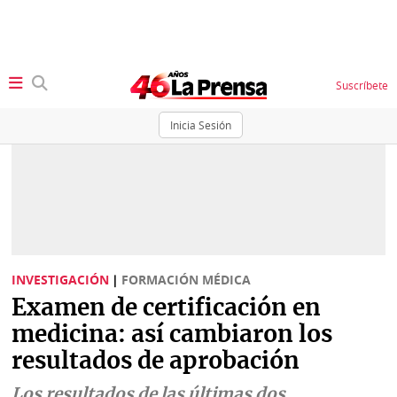
Suscríbete
Inicia Sesión
SECCIONES
Portada
BBC
News
Locales
Ellas
Sociedad
INVESTIGACIÓN
|
FORMACIÓN MÉDICA
Status
Examen de certificación en
Judiciales
K
medicina: así cambiaron los
Política
Vivir+
resultados de aprobación
Economía
Opinión
Los resultados de las últimas dos