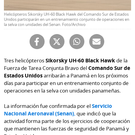
Buscador
RSS
Helicópteros Sikorsky UH-60 Black Hawk del Comando Sur de Estados
Comunicados
Unidos participarán en un entrenamiento conjunto de operaciones en
Temas
la selva con unidades del Senan. Foto/Archivo
Catálogos
Autores
Lotería
Notas
Kiosko
al
Tres helicópteros
Sikorsky UH-60 Black Hawk
de la
digital
lector
Fuerza de Tarea Conjunta Bravo del
Comando Sur de
Estados Unidos
arribarán a Panamá en los próximos
Luctuosas
Buenas
días para participar en un entrenamiento conjunto de
prácticas
operaciones en la selva con unidades panameñas.
La información fue confirmada por el
Servicio
OTROS
Nacional Aeronaval (Senan)
,
que indicó que la
SITIOS
actividad forma parte de los ejercicios de cooperación
que mantienen las fuerzas de seguridad de Panamá y
Metro
Mi