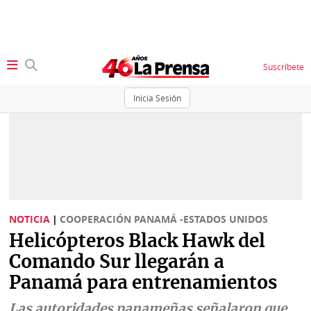
Suscríbete
Inicia Sesión
SECCIONES
Portada
BBC
News
Locales
Ellas
Sociedad
NOTICIA
|
COOPERACIÓN PANAMÁ -ESTADOS UNIDOS
Status
Helicópteros Black Hawk del
Judiciales
K
Comando Sur llegarán a
Política
Vivir+
Panamá para entrenamientos
Economía
Opinión
Las autoridades panameñas señalaron que