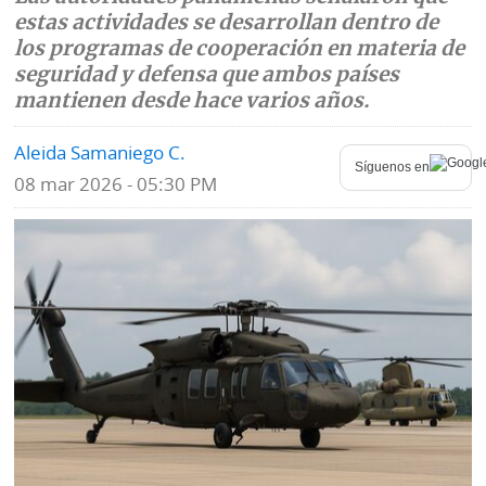
estas actividades se desarrollan dentro de
Mundo
Blogs
los programas de cooperación en materia de
seguridad y defensa que ambos países
Deportes
Fotografías
mantienen desde hace varios años.
Tecnología
Videos
Aleida Samaniego C.
Síguenos en
Ponle
08 mar 2026 - 05:30 PM
Fe
la
de
Firma
erratas
Historias
SERVICIOS
E-
Contenido
Paper
de
marcas