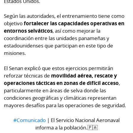
Estados Unidos.
por
Diario
Metro
Según las autoridades, el entrenamiento tiene como
Ellas
objetivo
fortalecer las capacidades operativas en
Tienda
Club
Panamá
entornos selváticos
, así como mejorar la
La
coordinación entre las unidades panameñas y
Tus
Prensa
estadounidenses que participan en este tipo de
Tiquetes
misiones.
Busca
⌾
Cero
Fácil
El Senan explicó que estos ejercicios permitirán
KM
Hoy
reforzar técnicas de
movilidad aérea, rescate y
⌾
por
operaciones tácticas en zonas de difícil acceso
,
Corprensa
Tal
Hoy
particularmente en áreas de selva donde las
Cual
condiciones geográficas y climáticas representan
⌾
⌾
mayores desafíos para las operaciones de seguridad.
Sábado
Sabrina
Picante
#Comunicado
| El Servicio Nacional Aeronaval
Sin
⌾
informa a la población.🇵🇦
Censura