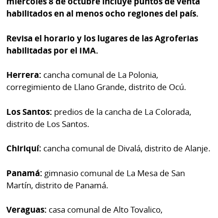
miércoles 8 de octubre incluye puntos de venta
Buscador
habilitados en al menos ocho regiones del país.
RSS
Comunicados
Temas
Revisa el horario y los lugares de las Agroferias
Catálogos
habilitadas por el IMA.
Autores
Lotería
Herrera:
cancha comunal de La Polonia,
Notas
corregimiento de Llano Grande, distrito de Ocú.
Kiosko
al
digital
lector
Los Santos:
predios de la cancha de La Colorada,
Luctuosas
distrito de Los Santos.
Buenas
prácticas
Chiriquí:
cancha comunal de Divalá, distrito de Alanje.
Panamá:
gimnasio comunal de La Mesa de San
OTROS
Martín, distrito de Panamá.
SITIOS
Veraguas:
casa comunal de Alto Tovalico,
Metro
Mi