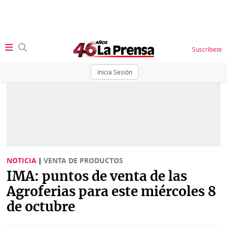
Suscríbete
Inicia Sesión
SECCIONES
Portada
BBC
News
Locales
Ellas
Sociedad
NOTICIA
|
VENTA DE PRODUCTOS
Status
IMA: puntos de venta de las
Judiciales
K
Agroferias para este miércoles 8
Política
Vivir+
de octubre
Economía
Opinión