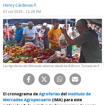
Henry Cárdenas P.
Mundo
Blogs
07 oct 2025 - 12:28 PM
Deportes
Fotografías
Tecnología
Videos
Ponle
Fe
la
de
Firma
erratas
Historias
Las Agroferias del IMA están abiertas desde las 8:00 a.m. Tomada de X
SERVICIOS
E-
Contenido
El cronograma de
Agroferias
del
Instituto de
Paper
de
Mercadeo Agropecuario
(IMA) para este
marcas