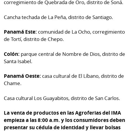
corregimiento de Quebrada de Oro, distrito de Soná.
por
Diario
Metro
Ellas
Cancha techada de La Peña, distrito de Santiago.
Tienda
Club
Panamá
Panamá Este:
comunidad de La Ocho, corregimiento
La
de Tortí, distrito de Chepo.
Tus
Prensa
Tiquetes
Colón:
parque central de Nombre de Dios, distrito de
Busca
Santa Isabel.
⌾
Cero
Fácil
KM
Hoy
⌾
Panamá Oeste:
casa cultural de El Líbano, distrito de
por
Corprensa
Chame.
Tal
Hoy
Cual
⌾
Casa cultural Los Guayabitos, distrito de San Carlos.
⌾
Sábado
Sabrina
La venta de productos en las Agroferias del IMA
Picante
Sin
empieza a las 8:00 a.m. y los consumidores deben
⌾
presentar su cédula de identidad y llevar bolsas
Censura