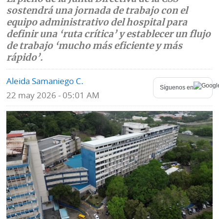
sostendrá una jornada de trabajo con el
Mundo
Blogs
equipo administrativo del hospital para
definir una ‘ruta crítica’ y establecer un flujo
Deportes
Fotografías
de trabajo ‘mucho más eficiente y más
rápido’.
Tecnología
Videos
Aleida Samaniego C.
Ponle
Fe
Síguenos en
la
22 may 2026 - 05:01 AM
de
Firma
erratas
Historias
SERVICIOS
E-
Contenido
Paper
de
marcas