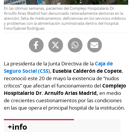
Buscador
En las últimas semanas, pacientes del Complejo Hospitalario Dr.
RSS
Arnulfo Arias Madrid han denunciado reiteradamente demoras en la
Comunicados
atención, falta de medicamentos, deficiencias en los servicios médicos
Temas
y problemas con la alimentación suministrada dentro del hospital.
Catálogos
Foto/Gabriel Rodríguez
Autores
Lotería
Notas
Kiosko
al
digital
lector
La presidenta de la
Junta Directiva de la
Caja de
Seguro Social (CSS)
,
Eusebia Calderón de Copete
,
Luctuosas
Buenas
reconoció este 20 de mayo la existencia de “nudos
prácticas
críticos” que afectan el funcionamiento del
Complejo
Hospitalario Dr. Arnulfo Arias Madrid,
en medio
de crecientes cuestionamientos por las condiciones
OTROS
en las que opera el principal hospital de la institución.
SITIOS
+info
Metro
Mi