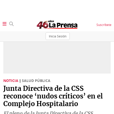
Suscríbete
Inicia Sesión
SECCIONES
Portada
BBC
News
Locales
Ellas
Sociedad
NOTICIA
|
SALUD PÚBLICA
Status
Junta Directiva de la CSS
Judiciales
K
reconoce ‘nudos críticos’ en el
Política
Vivir+
Complejo Hospitalario
Economía
Opinión
El pleno de la Junta Directiva de la CSS