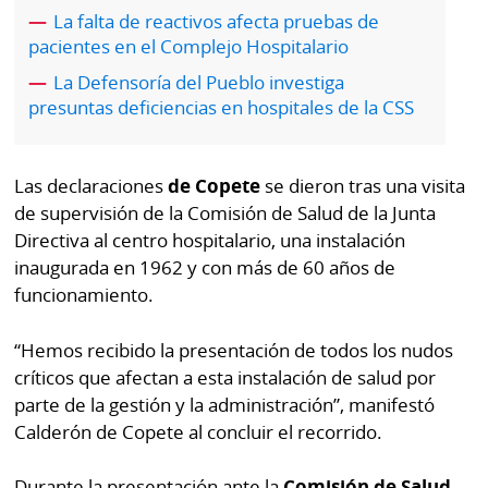
por
Diario
La falta de reactivos afecta pruebas de
Metro
pacientes en el Complejo Hospitalario
Ellas
La Defensoría del Pueblo investiga
Tienda
presuntas deficiencias en hospitales de la CSS
Club
Panamá
La
Tus
Prensa
Las declaraciones
de Copete
se dieron tras una visita
Tiquetes
Busca
de supervisión de la Comisión de Salud de la Junta
⌾
Cero
Fácil
Directiva al centro hospitalario, una instalación
KM
Hoy
inaugurada en 1962 y con más de 60 años de
⌾
funcionamiento.
por
Corprensa
Tal
Hoy
Cual
“Hemos recibido la presentación de todos los nudos
⌾
críticos que afectan a esta instalación de salud por
⌾
Sábado
parte de la gestión y la administración”, manifestó
Sabrina
Picante
Calderón de Copete al concluir el recorrido.
Sin
⌾
Censura
Durante la presentación ante la
Comisión de Salud
,