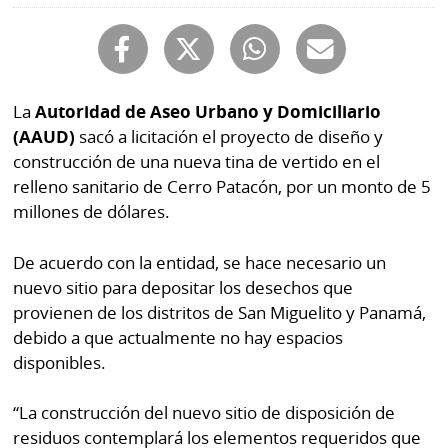
Buscador
RSS
Comunicados
Temas
Catálogos
La
Autoridad de Aseo Urbano y Domiciliario
Autores
(AAUD)
sacó a licitación el proyecto de diseño y
Lotería
construcción de una nueva tina de vertido en el
Notas
Kiosko
relleno sanitario de Cerro Patacón, por un monto de 5
al
digital
millones de dólares.
lector
Luctuosas
Buenas
De acuerdo con la entidad, se hace necesario un
prácticas
nuevo sitio para depositar los desechos que
provienen de los distritos de San Miguelito y Panamá,
debido a que actualmente no hay espacios
OTROS
disponibles.
SITIOS
“La construcción del nuevo sitio de disposición de
Metro
Mi
residuos contemplará los elementos requeridos que