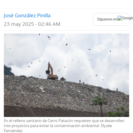
Mundo
Blogs
José González Pinilla
Síguenos en
23 may 2025 - 02:46 AM
Deportes
Fotografías
Tecnología
Videos
Ponle
Fe
la
de
Firma
erratas
Historias
SERVICIOS
E-
Contenido
En el relleno sanitario de Cerro Patacón requieren que se desarrollen
Paper
de
tres proyectos para evitar la contaminación ambiental. Elysée
marcas
Fernández