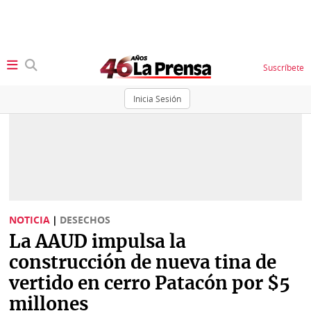
Suscríbete
Inicia Sesión
SECCIONES
Portada
BBC
News
Locales
Ellas
Sociedad
NOTICIA
|
DESECHOS
Status
La AAUD impulsa la
Judiciales
K
construcción de nueva tina de
Política
Vivir+
vertido en cerro Patacón por $5
millones
Economía
Opinión