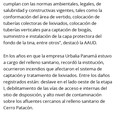
por
Diario
cumplan con las normas ambientales, legales, de
Metro
salubridad y constructivas vigentes, tales como la
Ellas
conformación del área de vertido, colocación de
Tienda
tuberías colectoras de lixiviados, colocación de
Club
Panamá
tuberías verticales para captación de biogás,
La
suministro e instalación de la capa protectora del
Tus
Prensa
fondo de la tina, entre otros”, destacó la AAUD.
Tiquetes
Busca
⌾
En los años en que la empresa Urbalia Panamá estuvo
Cero
Fácil
KM
a cargo del relleno sanitario, recordó la institución,
Hoy
⌾
ocurrieron incendios que afectaron el sistema de
por
Corprensa
Tal
captación y tratamiento de lixiviados. Entre los daños
Hoy
registrados están: deslave en el lado oeste de la etapa
Cual
⌾
I, debilitamiento de las vías de acceso e internas del
⌾
Sábado
sitio de disposición, y alto nivel de contaminación
Sabrina
sobre los afluentes cercanos al relleno sanitario de
Picante
Sin
Cerro Patacón.
⌾
Censura