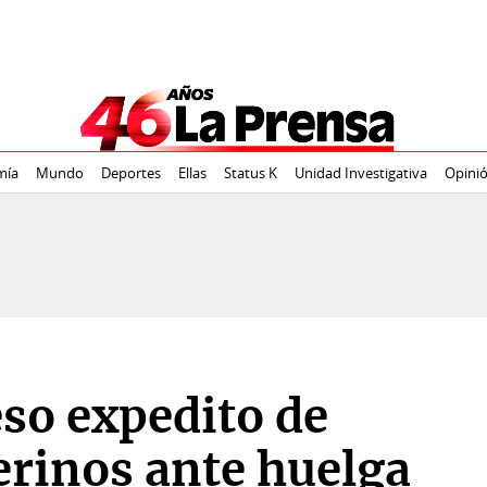
mía
Mundo
Deportes
Ellas
Status K
Unidad Investigativa
Opini
so expedito de
rinos ante huelga