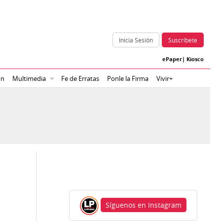
Inicia Sesión
Suscríbete
ePaper
|
Kiosco
ón
Multimedia
Fe de Erratas
Ponle la Firma
Vivir+
Síguenos en Instagram