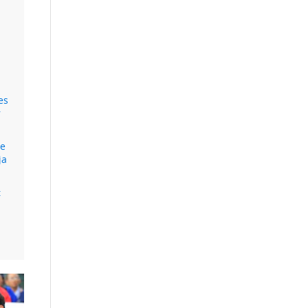
es
r
re
ja
: