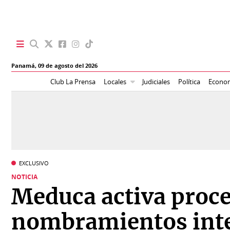
SECCIONES
Panamá,
09 de agosto del 2026
Portada
BBC
Club La Prensa
Locales
Judiciales
Política
Econo
News
Locales
Ellas
Sociedad
Status
Judiciales
K
EXCLUSIVO
Política
Vivir+
NOTICIA
Meduca activa proce
Economía
Opinión
nombramientos inte
Mundo
Blogs