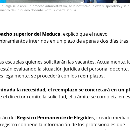
uelga se le abre un proceso administrativo, se le notifica que está suspendido y se 
iento de un nuevo docente. Foto: Richard Bonilla
espacho superior del Meduca,
explicó que el nuevo
mbramientos interinos en un plazo de apenas dos días tras
as escuelas quienes solicitarán las vacantes. Actualmente, l
 están evaluando la situación jurídica del personal docente.
s legalmente, se procederá con los reemplazos.
rminada la necesidad, el reemplazo se concretará en un p
el director remite la solicitud, el trámite se completa en e
rán del
Registro Permanente de Elegibles,
creado mediant
e registro contiene la información de los profesionales que