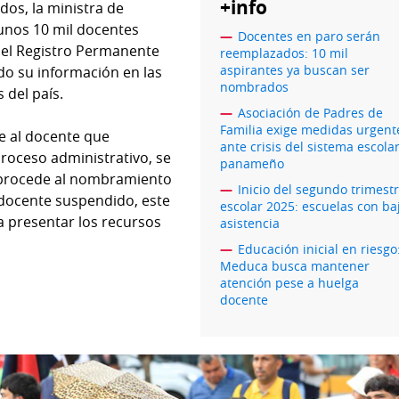
+info
os, la ministra de
 unos 10 mil docentes
Docentes en paro serán
el Registro Permanente
reemplazados: 10 mil
aspirantes ya buscan ser
do su información en las
nombrados
 del país.
Asociación de Padres de
Familia exige medidas urgent
ue al docente que
ante crisis del sistema escola
roceso administrativo, se
panameño
e procede al nombramiento
Inicio del segundo trimest
 docente suspendido, este
escolar 2025: escuelas con ba
a presentar los recursos
asistencia
Educación inicial en riesgo
Meduca busca mantener
atención pese a huelga
docente