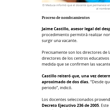
El Meduca informó que el docente que permanece en h
al nombram
Proceso de nombramientos
Jaime Castillo, asesor legal del d
procedimiento permitirá realizar no
surgir una vacante.
Precisamente son los directores de l
directores de los centros educativos
medida que se confirmen las vacante
Castillo reiteró que, una vez dete
aproximado de dos días.
“Desde que 
periodo”, indicó.
Los docentes seleccionados provend
Decreto Ejecutivo 236 de 2005
. Est