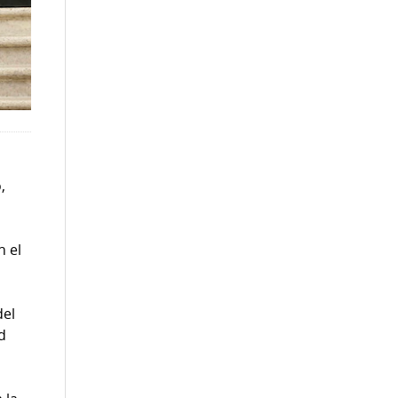
,
n el
del
ad