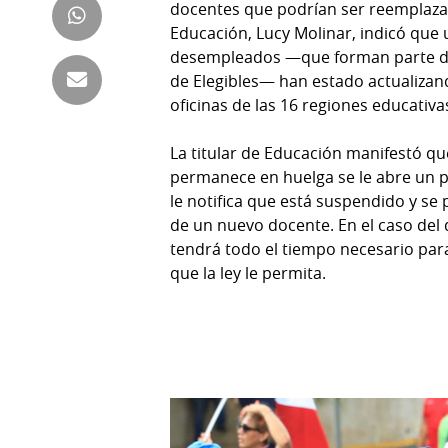
docentes que podrían ser reemplazad
Tienda
Educación, Lucy Molinar, indicó que
Club
Panamá
desempleados —que forman parte d
La
de Elegibles— han estado actualizan
Tus
Prensa
oficinas de las 16 regiones educativas
Tiquetes
Busca
La titular de Educación manifestó q
⌾
Cero
Fácil
permanece en huelga se le abre un p
KM
Hoy
⌾
le notifica que está suspendido y s
por
Corprensa
de un nuevo docente. En el caso del
Tal
Hoy
tendrá todo el tiempo necesario par
Cual
que la ley le permita.
⌾
⌾
Sábado
Sabrina
Picante
Sin
⌾
Censura
La
Repregunta