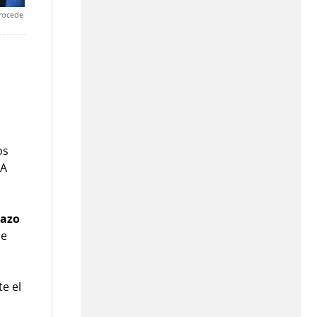
procede
os
 A
lazo
se
e el