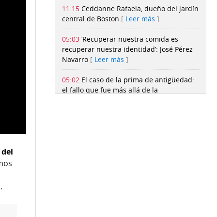
11:15
Ceddanne Rafaela, dueño del jardín
central de Boston
Leer más
05:03
‘Recuperar nuestra comida es
recuperar nuestra identidad’: José Pérez
Navarro
Leer más
05:02
El caso de la prima de antigüedad:
el fallo que fue más allá de la
demanda
Leer más
05:02
Corte Suprema declara en desacato
a Udelas por no reintegrar a dos
docentes
Leer más
 del
05:02
‘Mi hijo ya no piensa’: el nuevo libro
imos
que advierte sobre el uso excesivo de la
inteligencia artificial
Leer más
.