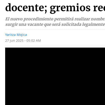
Deportes
Fotografías
docente; gremios re
Tecnología
Videos
El nuevo procedimiento permitirá realizar nombra
surgir una vacante que será solicitada legalmente 
Ponle
Fe
la
de
Yaritza Mojica
Firma
erratas
27 jun 2025 - 05:02 AM
Historias
SERVICIOS
E-
Contenido
Paper
de
marcas
Buscador
RSS
Comunicados