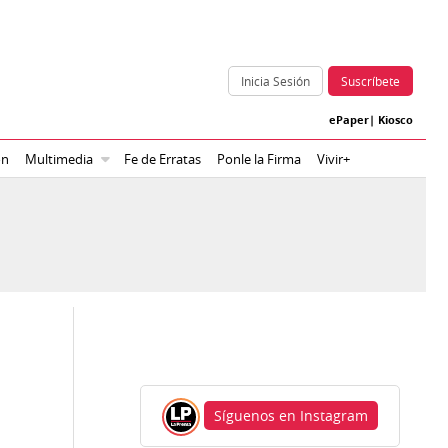
Inicia Sesión
Suscríbete
ePaper
|
Kiosco
ón
Multimedia
Fe de Erratas
Ponle la Firma
Vivir+
Síguenos en Instagram