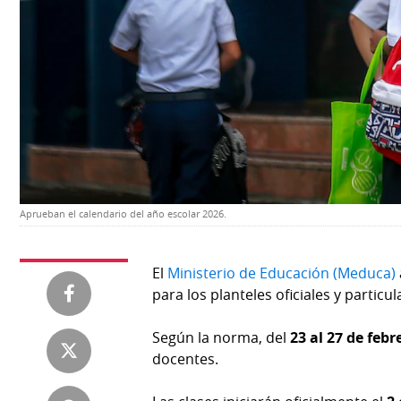
Temas
Catálogos
Autores
Lotería
Notas
Kiosko
al
digital
lector
Luctuosas
Buenas
prácticas
Aprueban el calendario del año escolar 2026.
OTROS
El
Ministerio de Educación (Meduca)
SITIOS
para los planteles oficiales y particul
Metro
Mi
Según la norma, del
23 al 27 de febr
por
Diario
docentes.
Metro
Ellas