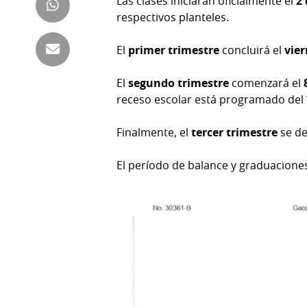
Las clases iniciarán oficialmente el
2
Tienda
respectivos planteles.
Club
Panamá
La
El
primer trimestre
concluirá el
vie
Tus
Prensa
Tiquetes
El
segundo trimestre
comenzará el
Busca
receso escolar está programado del
⌾
Cero
Fácil
KM
Hoy
Finalmente, el
tercer trimestre
se de
⌾
por
Corprensa
Tal
El período de balance y graduaciones
Hoy
Cual
⌾
⌾
Sábado
Sabrina
Picante
Sin
⌾
Censura
La
Repregunta