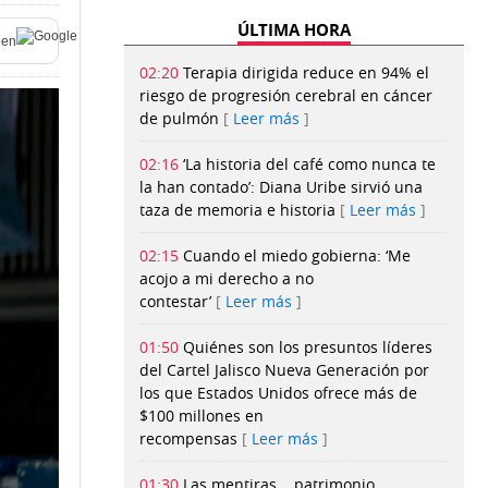
ÚLTIMA HORA
en
02:20
Terapia dirigida reduce en 94% el
riesgo de progresión cerebral en cáncer
de pulmón
Leer más
02:16
‘La historia del café como nunca te
la han contado’: Diana Uribe sirvió una
taza de memoria e historia
Leer más
02:15
Cuando el miedo gobierna: ‘Me
acojo a mi derecho a no
contestar’
Leer más
01:50
Quiénes son los presuntos líderes
del Cartel Jalisco Nueva Generación por
los que Estados Unidos ofrece más de
$100 millones en
recompensas
Leer más
01:30
Las mentiras... patrimonio