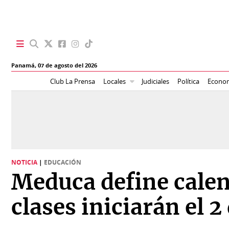
SECCIONES
Panamá,
07 de agosto del 2026
Portada
BBC
Club La Prensa
Locales
Judiciales
Política
Econo
News
Locales
Ellas
Sociedad
Status
Judiciales
K
NOTICIA
|
EDUCACIÓN
Política
Vivir+
Meduca define calen
Economía
Opinión
clases iniciarán el 
Mundo
Blogs