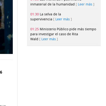
inmaterial de la humanidad
Leer más
01:30
La selva de la
supervivencia
Leer más
01:25
Ministerio Público pide más tiempo
para investigar el caso de Rita
Wald
Leer más
01:20
Decrecen las importaciones de
Estados Unidos impactadas por la guerra
de aranceles
Leer más
01:15
Muere Sydney Towle, influencer de
26
TikTok que documentó su lucha contra un
raro cáncer
Leer más
00:14
El revolucionario diseño de virus
completamente nuevos mediante
inteligencia artificial
Leer más