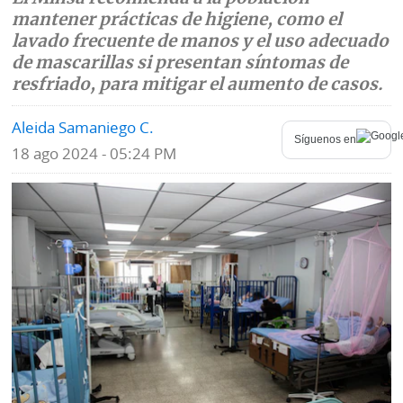
mantener prácticas de higiene, como el
Mundo
Blogs
lavado frecuente de manos y el uso adecuado
de mascarillas si presentan síntomas de
Deportes
Fotografías
resfriado, para mitigar el aumento de casos.
Tecnología
Videos
Aleida Samaniego C.
Síguenos en
Ponle
18 ago 2024 - 05:24 PM
Fe
la
de
Firma
erratas
Historias
SERVICIOS
E-
Contenido
Paper
de
marcas