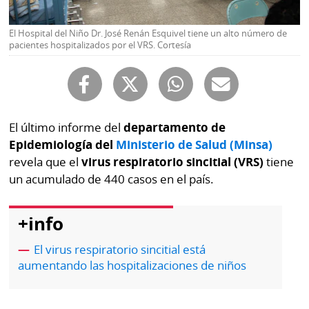
Buscador
RSS
El Hospital del Niño Dr. José Renán Esquivel tiene un alto número de
Comunicados
pacientes hospitalizados por el VRS. Cortesía
Temas
Catálogos
Autores
Lotería
Notas
El último informe del
departamento de
Kiosko
al
digital
Epidemiología del
Ministerio de Salud (Minsa)
lector
revela que el
virus respiratorio sincitial (VRS)
tiene
Luctuosas
Buenas
un acumulado de 440 casos en el país.
prácticas
+info
OTROS
El virus respiratorio sincitial está
aumentando las hospitalizaciones de niños
SITIOS
Metro
Mi