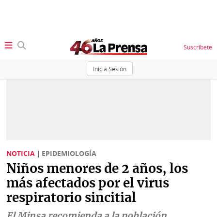
Suscríbete
Inicia Sesión
SECCIONES
Portada
BBC
News
Locales
Ellas
Sociedad
NOTICIA
|
EPIDEMIOLOGÍA
Status
Niños menores de 2 años, los
Judiciales
K
más afectados por el virus
Política
Vivir+
respiratorio sincitial
Economía
Opinión
El Minsa recomienda a la población