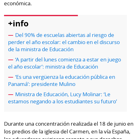
económica.
por
Diario
Metro
Ellas
+info
Tienda
Club
Panamá
Del 90% de escuelas abiertas al riesgo de
La
perder el año escolar: el cambio en el discurso
Tus
Prensa
de la ministra de Educación
Tiquetes
‘A partir del lunes comienza a estar en juego
Busca
⌾
el año escolar’: ministra de Educación
Cero
Fácil
KM
Hoy
‘Es una vergüenza la educación pública en
⌾
Panamá’: presidente Mulino
por
Corprensa
Tal
Ministra de Educación, Lucy Molinar: ‘Le
Hoy
Cual
estamos negando a los estudiantes su futuro’
⌾
⌾
Sábado
Sabrina
Picante
Durante una concentración realizada el 18 de junio en
Sin
los predios de la iglesia del Carmen, en la vía España,
⌾
Censura