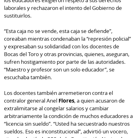
los educadores exigieron respeto a sus derechos
La
laborales y rechazaron el intento del Gobierno de
Repregunta
sustituirlos.
“Esta caja no se vende, esta caja se defiende”,
coreaban mientras condenaban la “represión policial”
y expresaban su solidaridad con los docentes de
Bocas del Toro y otras provincias, quienes, aseguran,
sufren hostigamiento por parte de las autoridades.
“Maestro y profesor son un solo educador”, se
escuchaba también.
Los docentes también arremetieron contra el
contralor general Anel
Flores
, a quien acusaron de
extralimitarse al congelar salarios y cambiar
arbitrariamente la condición de muchos educadores a
“licencia sin sueldo”. “Usted ha secuestrado nuestros
sueldos. Eso es inconstitucional”, advirtió un vocero,