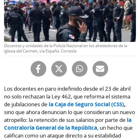
Buscador
RSS
Comunicados
Temas
Catálogos
Autores
Lotería
Docentes y unidades de la Policía Nacional en los alrededores de la
Notas
iglesia del Carmen, vía España. Cortesía
Kiosko
al
digital
lector
Luctuosas
Buenas
prácticas
Los docentes en paro indefinido desde el 23 de abril
no solo rechazan la Ley 462, que reforma el sistema
de jubilaciones de
la Caja de Seguro Social (CSS)
,
OTROS
sino que ahora denuncian lo que consideran un nuevo
atropello: la retención de sus salarios por parte de
la
SITIOS
Contraloría General de la República
, un hecho que
califican como un ataque directo a su estabilidad
Metro
Mi