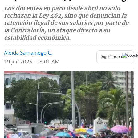
Los docentes en paro desde abril no solo
Mundo
Blogs
rechazan la Ley 462, sino que denuncian la
retención ilegal de sus salarios por parte de
Deportes
Fotografías
la Contraloría, un ataque directo a su
Tecnología
estabilidad económica.
Videos
Ponle
Aleida Samaniego C.
Fe
Síguenos en
la
de
19 jun 2025 - 05:01 AM
Firma
erratas
Historias
SERVICIOS
E-
Contenido
Paper
de
marcas