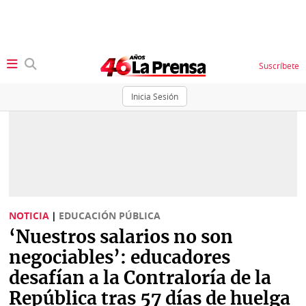
Suscríbete
Inicia Sesión
SECCIONES
Portada
BBC
News
Locales
Ellas
Sociedad
NOTICIA
|
EDUCACIÓN PÚBLICA
Status
‘Nuestros salarios no son
Judiciales
K
negociables’: educadores
Política
Vivir+
desafían a la Contraloría de la
República tras 57 días de huelga
Economía
Opinión