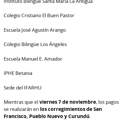
Instituto Bilingüe Santa María La Antigua
La
Repregunta
Colegio Cristiano El Buen Pastor
Escuela José Agustín Arango
Colegio Bilingüe Los Ángeles
Escuela Manuel E. Amador
IPHE Betania
Sede del IFARHU
Mientras que el
viernes 7 de noviembre
, los pagos
se realizarán en
los corregimientos de San
Francisco, Pueblo Nuevo y Curundú
.