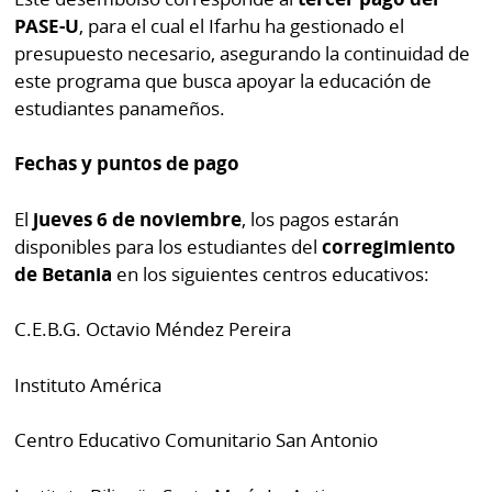
por
Diario
PASE-U
, para el cual el Ifarhu ha gestionado el
Metro
presupuesto necesario, asegurando la continuidad de
Ellas
este programa que busca apoyar la educación de
Tienda
estudiantes panameños.
Club
Panamá
La
Tus
Prensa
Fechas y puntos de pago
Tiquetes
Busca
El
jueves 6 de noviembre
, los pagos estarán
⌾
Cero
Fácil
disponibles para los estudiantes del
corregimiento
KM
Hoy
de Betania
en los siguientes centros educativos:
⌾
por
Corprensa
Tal
C.E.B.G. Octavio Méndez Pereira
Hoy
Cual
⌾
⌾
Instituto América
Sábado
Sabrina
Picante
Centro Educativo Comunitario San Antonio
Sin
⌾
Censura