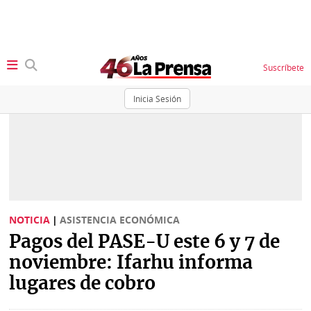
Suscríbete
Inicia Sesión
SECCIONES
Portada
BBC
News
Locales
Ellas
Sociedad
NOTICIA
|
ASISTENCIA ECONÓMICA
Status
Pagos del PASE-U este 6 y 7 de
Judiciales
K
noviembre: Ifarhu informa
Política
Vivir+
lugares de cobro
Economía
Opinión