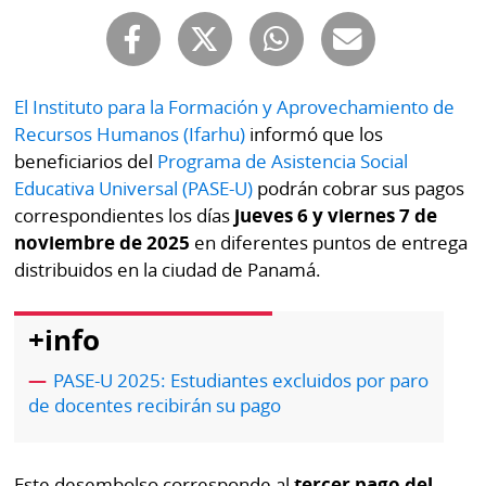
Buscador
RSS
Comunicados
Temas
Catálogos
El Instituto para la Formación y Aprovechamiento de
Autores
Recursos Humanos (Ifarhu)
informó que los
Lotería
beneficiarios del
Programa de Asistencia Social
Notas
Educativa Universal (PASE-U)
podrán cobrar sus pagos
Kiosko
al
correspondientes los días
jueves 6 y viernes 7 de
digital
lector
noviembre de 2025
en diferentes puntos de entrega
distribuidos en la ciudad de Panamá.
Luctuosas
Buenas
prácticas
+info
PASE-U 2025: Estudiantes excluidos por paro
OTROS
de docentes recibirán su pago
SITIOS
Metro
Mi
Este desembolso corresponde al
tercer pago del