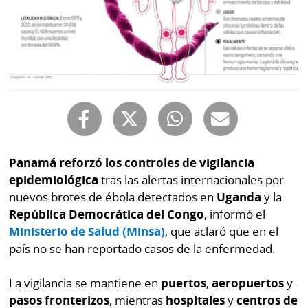
Buscador
RSS
Comunicados
Temas
Catálogos
Autores
Lotería
Notas
Kiosko
al
digital
lector
Panamá reforzó los controles de vigilancia
Luctuosas
Buenas
epidemiológica
tras las alertas internacionales por
prácticas
nuevos brotes de ébola detectados en
Uganda
y la
República Democrática del Congo
, informó el
Ministerio de Salud (Minsa)
, que aclaró que en el
OTROS
país no se han reportado casos de la enfermedad.
SITIOS
La vigilancia se mantiene en
puertos
,
aeropuertos
y
Metro
Mi
pasos fronterizos
, mientras
hospitales
y
centros de