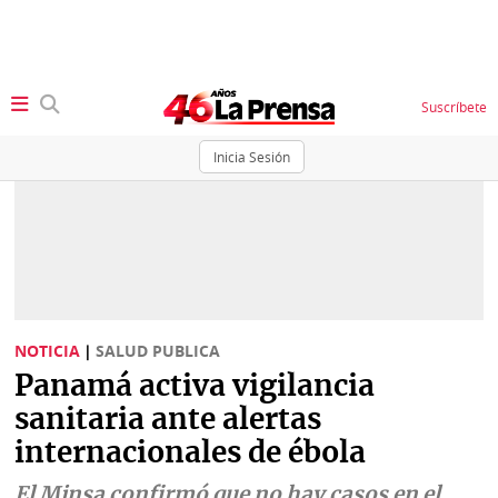
Suscríbete
Inicia Sesión
SECCIONES
Portada
BBC
News
Locales
Ellas
Sociedad
NOTICIA
|
SALUD PUBLICA
Status
Panamá activa vigilancia
Judiciales
K
sanitaria ante alertas
Política
Vivir+
internacionales de ébola
Economía
Opinión
El Minsa confirmó que no hay casos en el