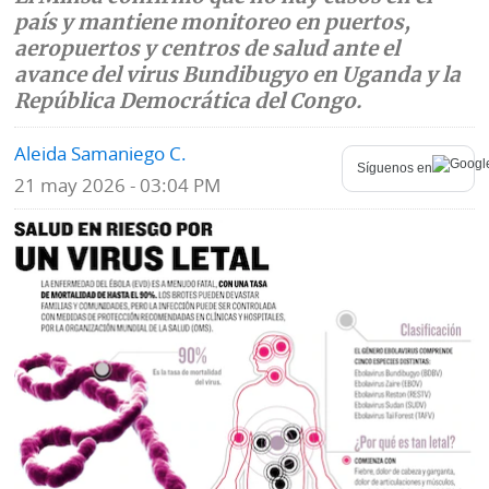
país y mantiene monitoreo en puertos,
Mundo
Blogs
aeropuertos y centros de salud ante el
avance del virus Bundibugyo en Uganda y la
Deportes
Fotografías
República Democrática del Congo.
Tecnología
Videos
Aleida Samaniego C.
Síguenos en
Ponle
21 may 2026 - 03:04 PM
Fe
la
de
Firma
erratas
Historias
SERVICIOS
E-
Contenido
Paper
de
marcas