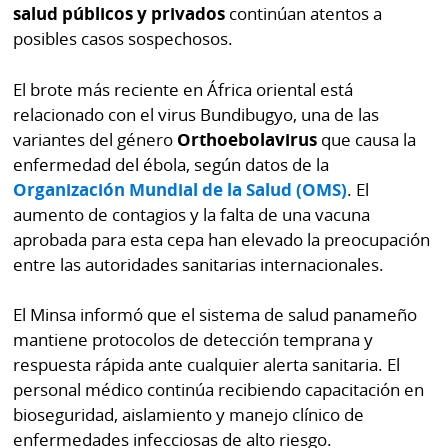
por
Diario
salud públicos y privados
continúan atentos a
Metro
posibles casos sospechosos.
Ellas
Tienda
El brote más reciente en África oriental está
Club
Panamá
relacionado con el virus Bundibugyo, una de las
La
variantes del género
Orthoebolavirus
que causa la
Tus
Prensa
enfermedad del ébola, según datos de la
Tiquetes
Organización Mundial de la Salud (OMS)
. El
Busca
⌾
aumento de contagios y la falta de una vacuna
Cero
Fácil
aprobada para esta cepa han elevado la preocupación
KM
Hoy
⌾
entre las autoridades sanitarias internacionales.
por
Corprensa
Tal
Hoy
El Minsa informó que el sistema de salud panameño
Cual
⌾
mantiene protocolos de detección temprana y
⌾
Sábado
respuesta rápida ante cualquier alerta sanitaria. El
Sabrina
personal médico continúa recibiendo capacitación en
Picante
Sin
bioseguridad, aislamiento y manejo clínico de
⌾
Censura
enfermedades infecciosas de alto riesgo.