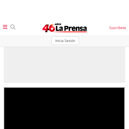
Suscríbete
Inicia Sesión
SECCIONES
Portada
BBC
News
Locales
Ellas
Sociedad
Status
Judiciales
K
Política
Vivir+
Economía
Opinión