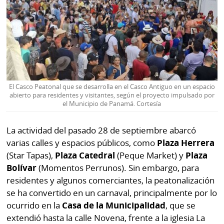
El Casco Peatonal que se desarrolla en el Casco Antiguo en un espacio
abierto para residentes y visitantes, según el proyecto impulsado por
el Municipio de Panamá. Cortesía
La actividad del pasado 28 de septiembre abarcó
varias calles y espacios públicos, como
Plaza Herrera
(Star Tapas),
Plaza Catedral
(Peque Market) y
Plaza
Bolívar
(Momentos Perrunos). Sin embargo, para
residentes y algunos comerciantes, la peatonalización
se ha convertido en un carnaval, principalmente por lo
ocurrido en la
Casa de la Municipalidad
, que se
extendió hasta la calle Novena, frente a la iglesia La