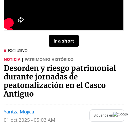
Buscador
RSS
Comunicados
Temas
Catálogos
Autores
Lotería
Ir a short
Notas
EXCLUSIVO
Kiosko
al
digital
NOTICIA
|
PATRIMONIO HISTÓRICO
lector
Desorden y riesgo patrimonial
Luctuosas
Buenas
durante jornadas de
prácticas
peatonalización en el Casco
Antiguo
OTROS
SITIOS
Yaritza Mojica
Síguenos en
01 oct 2025 - 05:03 AM
Metro
Mi