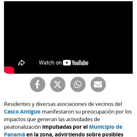
por
Diario
Metro
Ellas
Tienda
Club
Panamá
La
Tus
Prensa
Tiquetes
Busca
⌾
Cero
Fácil
KM
Hoy
⌾
por
Corprensa
Tal
Hoy
Cual
⌾
Residentes y diversas asociaciones de vecinos del
⌾
Sábado
Casco Antiguo
manifestaron su preocupación por los
Sabrina
impactos que generan las actividades de
Picante
Sin
peatonalización
impulsadas por el
Municipio de
⌾
Censura
Panamá
en la zona, advirtiendo sobre posibles