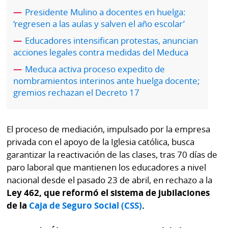
por
Diario
Presidente Mulino a docentes en huelga:
Metro
‘regresen a las aulas y salven el año escolar’
Ellas
Educadores intensifican protestas, anuncian
Tienda
Club
acciones legales contra medidas del Meduca
Panamá
La
Meduca activa proceso expedito de
Tus
Prensa
nombramientos interinos ante huelga docente;
Tiquetes
gremios rechazan el Decreto 17
Busca
⌾
Cero
Fácil
KM
Hoy
El proceso de mediación, impulsado por la empresa
⌾
por
privada con el apoyo de la Iglesia católica, busca
Corprensa
Tal
garantizar la reactivación de las clases, tras 70 días de
Hoy
Cual
paro laboral que mantienen los educadores a nivel
⌾
⌾
nacional desde el pasado 23 de abril, en rechazo a la
Sábado
Ley 462, que reformó el sistema de jubilaciones
Sabrina
Picante
de la
Caja de Seguro Social (CSS)
.
Sin
⌾
Censura