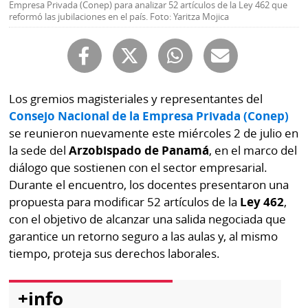
Buscador
Empresa Privada (Conep) para analizar 52 artículos de la Ley 462 que
reformó las jubilaciones en el país. Foto: Yaritza Mojica
RSS
Comunicados
Temas
Catálogos
Autores
Lotería
Los gremios magisteriales y representantes del
Notas
Consejo Nacional de la Empresa Privada (Conep)
Kiosko
al
se reunieron nuevamente este miércoles 2 de julio en
digital
lector
la sede del
Arzobispado de Panamá
, en el marco del
diálogo que sostienen con el sector empresarial.
Luctuosas
Buenas
Durante el encuentro, los docentes presentaron una
prácticas
propuesta para modificar 52 artículos de la
Ley 462
,
con el objetivo de alcanzar una salida negociada que
garantice un retorno seguro a las aulas y, al mismo
OTROS
tiempo, proteja sus derechos laborales.
SITIOS
+info
Metro
Mi