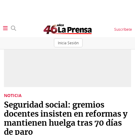
Suscríbete
Inicia Sesión
SECCIONES
Portada
BBC
News
Locales
Ellas
Sociedad
NOTICIA
Status
Seguridad social: gremios
Judiciales
K
docentes insisten en reformas y
Política
Vivir+
mantienen huelga tras 70 días
de paro
Economía
Opinión