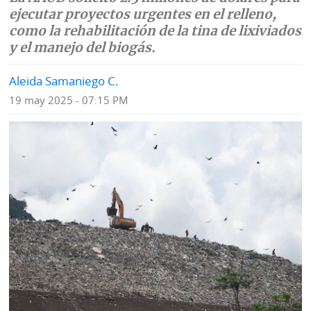
ejecutar proyectos urgentes en el relleno,
Mundo
Blogs
como la rehabilitación de la tina de lixiviados
y el manejo del biogás.
Deportes
Fotografías
Aleida Samaniego C.
Tecnología
Videos
19 may 2025 - 07:15 PM
Ponle
Fe
la
de
Firma
erratas
Historias
SERVICIOS
E-
Contenido
Paper
de
marcas