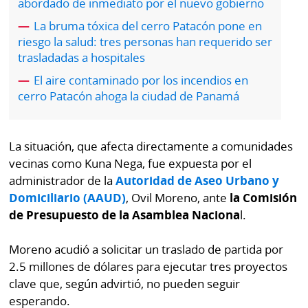
abordado de inmediato por el nuevo gobierno
por
Diario
Metro
La bruma tóxica del cerro Patacón pone en
Ellas
riesgo la salud: tres personas han requerido ser
Tienda
trasladadas a hospitales
Club
Panamá
El aire contaminado por los incendios en
La
cerro Patacón ahoga la ciudad de Panamá
Tus
Prensa
Tiquetes
Busca
La situación, que afecta directamente a comunidades
⌾
Cero
Fácil
vecinas como Kuna Nega, fue expuesta por el
KM
Hoy
⌾
administrador de la
Autoridad de Aseo Urbano y
por
Corprensa
Domiciliario (AAUD)
, Ovil Moreno, ante
la Comisión
Tal
Hoy
de Presupuesto de la Asamblea Naciona
l.
Cual
⌾
⌾
Moreno acudió a solicitar un traslado de partida por
Sábado
Sabrina
2.5 millones de dólares para ejecutar tres proyectos
Picante
Sin
clave que, según advirtió, no pueden seguir
⌾
esperando.
Censura