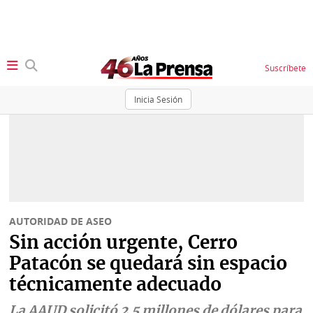
Suscríbete
Inicia Sesión
SECCIONES
Portada
BBC
News
Locales
Ellas
Sociedad
AUTORIDAD DE ASEO
Status
Sin acción urgente, Cerro
Judiciales
K
Patacón se quedará sin espacio
Política
Vivir+
técnicamente adecuado
Economía
Opinión
La AAUD solicitó 2.5 millones de dólares para