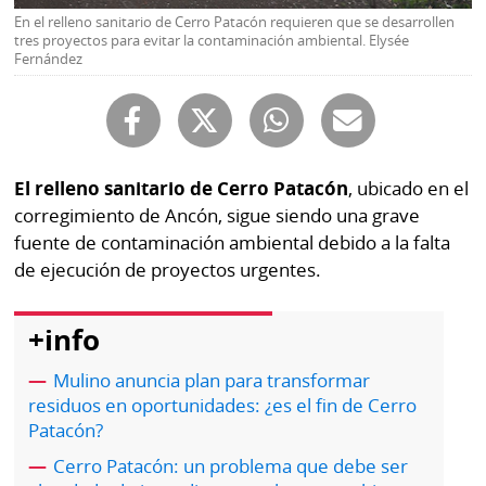
Buscador
En el relleno sanitario de Cerro Patacón requieren que se desarrollen
RSS
tres proyectos para evitar la contaminación ambiental. Elysée
Comunicados
Fernández
Temas
Catálogos
Autores
Lotería
Notas
El relleno sanitario de Cerro Patacón
, ubicado en el
Kiosko
al
corregimiento de Ancón, sigue siendo una grave
digital
lector
fuente de contaminación ambiental debido a la falta
de ejecución de proyectos urgentes.
Luctuosas
Buenas
prácticas
+info
Mulino anuncia plan para transformar
OTROS
residuos en oportunidades: ¿es el fin de Cerro
SITIOS
Patacón?
Cerro Patacón: un problema que debe ser
Metro
Mi