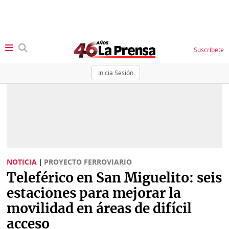
Suscríbete
Inicia Sesión
SECCIONES
Portada
BBC
News
Locales
Ellas
Sociedad
NOTICIA
|
PROYECTO FERROVIARIO
Status
Teleférico en San Miguelito: seis
Judiciales
K
estaciones para mejorar la
Política
Vivir+
movilidad en áreas de difícil
acceso
Economía
Opinión