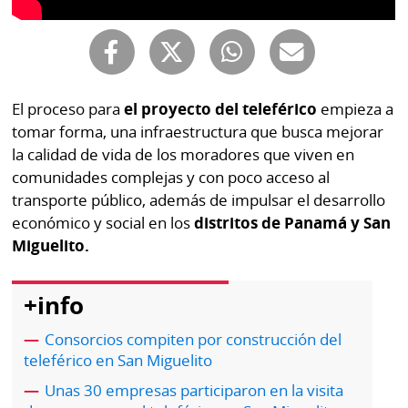
Buscador
RSS
Comunicados
Temas
Catálogos
El proceso para
el proyecto del teleférico
empieza a
Autores
Lotería
tomar forma, una infraestructura que busca mejorar
Notas
la calidad de vida de los moradores que viven en
Kiosko
al
comunidades complejas y con poco acceso al
digital
lector
transporte público, además de impulsar el desarrollo
económico y social en los
distritos de Panamá y San
Luctuosas
Buenas
Miguelito.
prácticas
+info
OTROS
Consorcios compiten por construcción del
SITIOS
teleférico en San Miguelito
Unas 30 empresas participaron en la visita
Metro
Mi