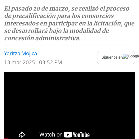
El pasado 10 de marzo, se realizó el proceso
Mundo
Blogs
de precalificación para los consorcios
interesados en participar en la licitación, que
Deportes
Fotografías
se desarrollará bajo la modalidad de
Tecnología
concesión administrativa.
Videos
Ponle
Yaritza Mojica
Fe
Síguenos en
la
de
13 mar 2025 - 03:52 PM
Firma
erratas
Historias
SERVICIOS
E-
Contenido
Paper
de
marcas