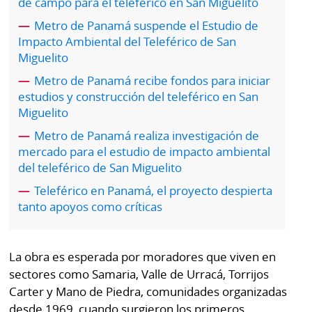
de campo para el teleférico en San Miguelito
por
Diario
Metro
Metro de Panamá suspende el Estudio de
Ellas
Impacto Ambiental del Teleférico de San
Tienda
Miguelito
Club
Panamá
Metro de Panamá recibe fondos para iniciar
La
estudios y construcción del teleférico en San
Tus
Prensa
Miguelito
Tiquetes
Busca
Metro de Panamá realiza investigación de
⌾
Cero
Fácil
mercado para el estudio de impacto ambiental
KM
del teleférico de San Miguelito
Hoy
⌾
Teleférico en Panamá, el proyecto despierta
por
Corprensa
Tal
tanto apoyos como críticas
Hoy
Cual
⌾
⌾
Sábado
La obra es esperada por moradores que viven en
Sabrina
sectores como Samaria, Valle de Urracá, Torrijos
Picante
Sin
Carter y Mano de Piedra, comunidades organizadas
⌾
Censura
desde 1969, cuando surgieron los primeros