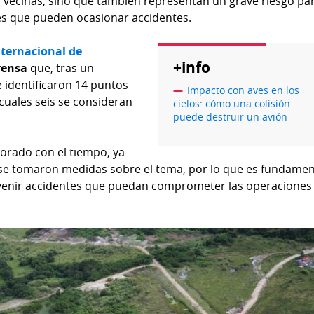
vecinas, sino que también representan un grave riesgo par
ves que pueden ocasionar accidentes.
ternacional de
+info
rensa
que, tras un
e identificaron 14 puntos
Impacto con aves en los
cuales seis se consideran
cielos: cómo una colisión
puede destruir un avión
eorado con el tiempo, ya
 se tomaron medidas sobre el tema, por lo que es fundamen
venir accidentes que puedan comprometer las operaciones