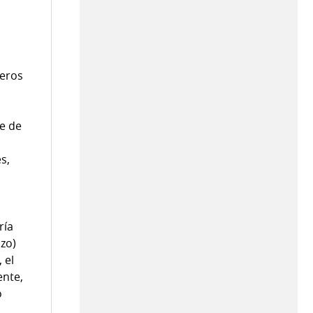
deros
me de
s,
ría
azo)
 el
ente,
ó