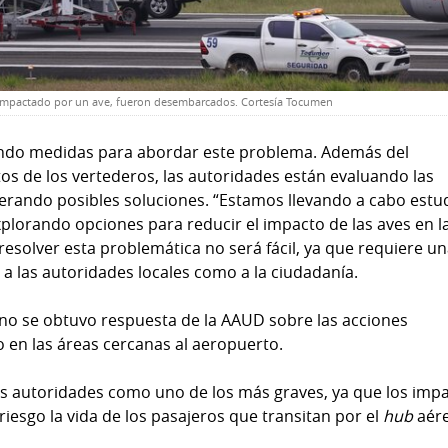
 impactado por un ave, fueron desembarcados. Cortesía Tocumen
ndo medidas para abordar este problema. Además del
os de los vertederos, las autoridades están evaluando las
derando posibles soluciones. “Estamos llevando a cabo estu
 explorando opciones para reducir el impacto de las aves en l
 resolver esta problemática no será fácil, ya que requiere u
 a las autoridades locales como a la ciudadanía.
a, no se obtuvo respuesta de la AAUD sobre las acciones
o en las áreas cercanas al aeropuerto.
s autoridades como uno de los más graves, ya que los imp
iesgo la vida de los pasajeros que transitan por el
hub
aér