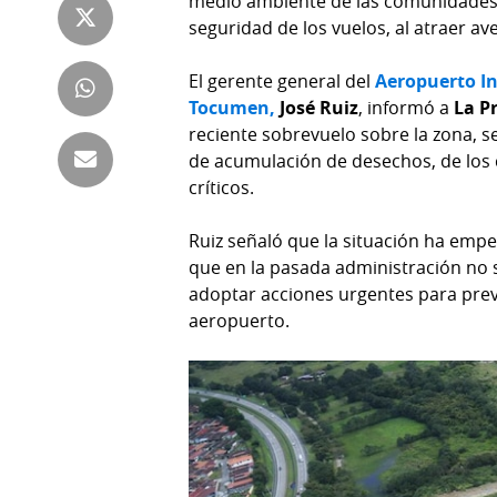
medio ambiente de las comunidades 
Tienda
seguridad de los vuelos, al atraer a
Club
Panamá
La
El gerente general del
Aeropuerto In
Tus
Prensa
Tocumen,
José Ruiz
, informó a
La P
Tiquetes
reciente sobrevuelo sobre la zona, s
Busca
de acumulación de desechos, de los 
⌾
Cero
Fácil
críticos.
KM
Hoy
⌾
por
Ruiz señaló que la situación ha emp
Corprensa
Tal
que en la pasada administración no
Hoy
Cual
adoptar acciones urgentes para pre
⌾
⌾
aeropuerto.
Sábado
Sabrina
Picante
Sin
⌾
Censura
La
Repregunta