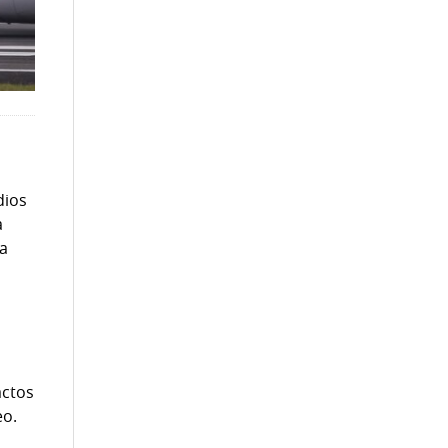
dios
a
na
actos
eo.