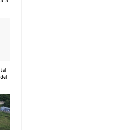
a la
tal
 del