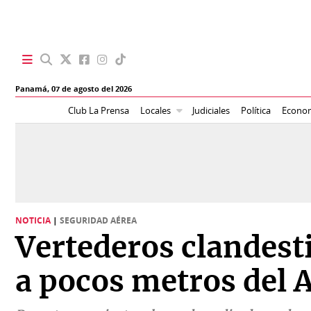
SECCIONES
Panamá,
07 de agosto del 2026
Portada
BBC
Club La Prensa
Locales
Judiciales
Política
Econo
News
Locales
Ellas
Sociedad
Status
Judiciales
K
NOTICIA
|
SEGURIDAD AÉREA
Política
Vivir+
Vertederos clandesti
Economía
Opinión
a pocos metros del
Mundo
Blogs