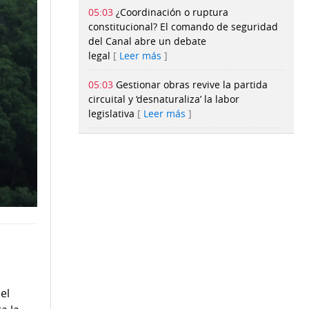
05:03
¿Coordinación o ruptura
constitucional? El comando de seguridad
del Canal abre un debate
legal
Leer más
05:03
Gestionar obras revive la partida
circuital y ‘desnaturaliza’ la labor
legislativa
Leer más
05:03
Presupuesto no alcanza: Mides pide
casi $6 millones para pagar subsidios
este 2026
Leer más
05:02
UTP registra cifra récord de
aspirantes en primera prueba de
admisión para 2027
Leer más
05:02
La vieja rockola
Leer más
el