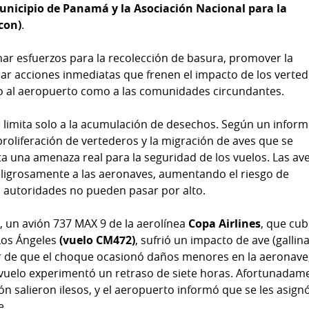
Municipio de Panamá y la Asociación Nacional para la
con)
.
nar esfuerzos para la recolección de basura, promover la
lar acciones inmediatas que frenen el impacto de los verte
nto al aeropuerto como a las comunidades circundantes.
e limita solo a la acumulación de desechos. Según un infor
proliferación de vertederos y la migración de aves que se
 una amenaza real para la seguridad de los vuelos. Las ave
peligrosamente a las aeronaves, aumentando el riesgo de
s autoridades no pueden pasar por alto.
, un avión 737 MAX 9 de la aerolínea
Copa Airlines
, que cub
 Los Ángeles
(vuelo CM472)
, sufrió un impacto de ave (gallin
 de que el choque ocasionó daños menores en la aeronave,
l vuelo experimentó un retraso de siete horas. Afortunadam
ón salieron ilesos, y el aeropuerto informó que se les asign
e.