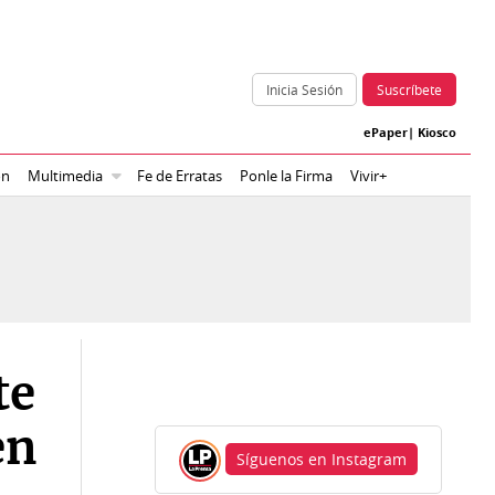
Inicia Sesión
Suscríbete
ePaper
|
Kiosco
ón
Multimedia
Fe de Erratas
Ponle la Firma
Vivir+
te
en
Síguenos en Instagram