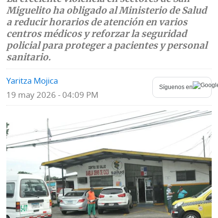
Miguelito ha obligado al Ministerio de Salud
Mundo
Blogs
a reducir horarios de atención en varios
centros médicos y reforzar la seguridad
Deportes
Fotografías
policial para proteger a pacientes y personal
sanitario.
Tecnología
Videos
Yaritza Mojica
Ponle
Fe
Síguenos en
la
19 may 2026 - 04:09 PM
de
Firma
erratas
Historias
SERVICIOS
E-
Contenido
Paper
de
marcas