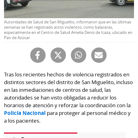
Buscador
RSS
Comunicados
Autoridades de Salud de San Miguelito, informaron que en las últimas
Temas
semanas se han registrado actos violentos, como balaceras,
Catálogos
especialmente en el Centro de Salud Amelia Denis de Icaza, ubicado en
Autores
Pan de Azúcar.
Lotería
Notas
Kiosko
al
digital
lector
Tras los recientes hechos de violencia registrados en
Luctuosas
Buenas
distintos sectores del distrito de San Miguelito, incluso
prácticas
en las inmediaciones de centros de salud, las
autoridades se han visto obligadas a reducir los
horarios de atención y reforzar la coordinación con la
OTROS
Policía Nacional
para proteger al personal médico y
SITIOS
a los pacientes.
Metro
Mi