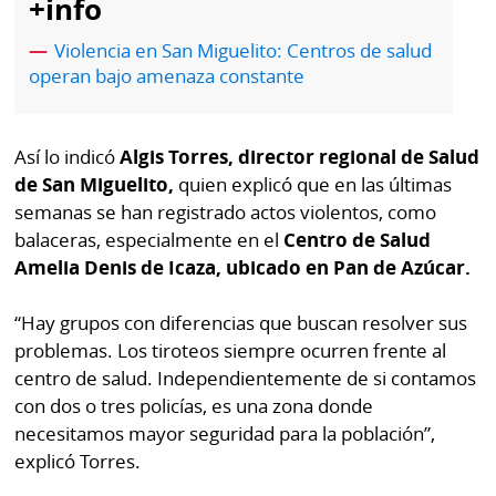
+info
por
Diario
Metro
Violencia en San Miguelito: Centros de salud
Ellas
operan bajo amenaza constante
Tienda
Club
Panamá
La
Así lo indicó
Algis Torres, director regional de Salud
Tus
Prensa
de San Miguelito,
quien explicó que en las últimas
Tiquetes
semanas se han registrado actos violentos, como
Busca
⌾
Cero
Fácil
balaceras, especialmente en el
Centro de Salud
KM
Amelia Denis de Icaza, ubicado en Pan de Azúcar.
Hoy
⌾
por
Corprensa
Tal
“Hay grupos con diferencias que buscan resolver sus
Hoy
problemas. Los tiroteos siempre ocurren frente al
Cual
⌾
centro de salud. Independientemente de si contamos
⌾
Sábado
con dos o tres policías, es una zona donde
Sabrina
necesitamos mayor seguridad para la población”,
Picante
Sin
explicó Torres.
⌾
Censura