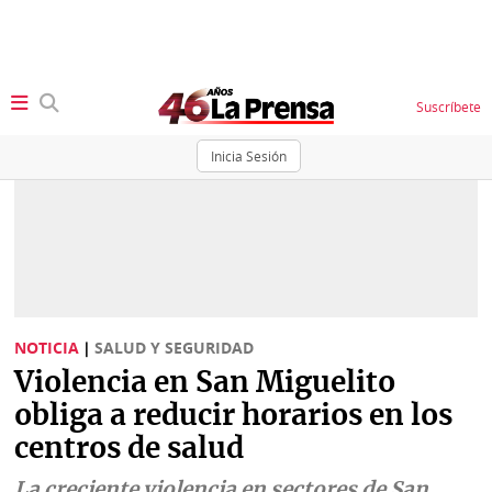
Suscríbete
Inicia Sesión
SECCIONES
Portada
BBC
News
Locales
Ellas
Sociedad
NOTICIA
|
SALUD Y SEGURIDAD
Status
Violencia en San Miguelito
Judiciales
K
obliga a reducir horarios en los
Política
Vivir+
centros de salud
Economía
Opinión
La creciente violencia en sectores de San