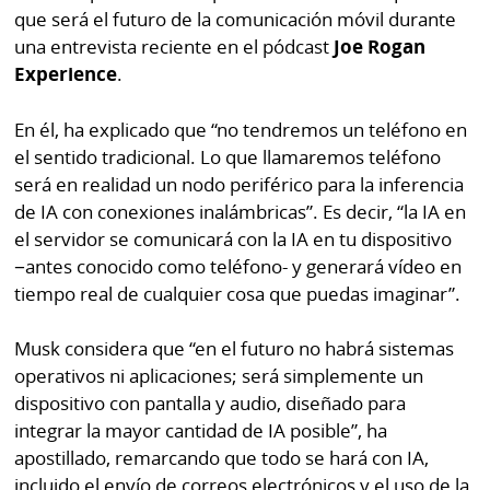
por
Diario
que será el futuro de la comunicación móvil durante
Metro
una entrevista reciente en el pódcast
Joe Rogan
Ellas
Experience
.
Tienda
Club
Panamá
En él, ha explicado que “no tendremos un teléfono en
La
el sentido tradicional. Lo que llamaremos teléfono
Tus
Prensa
será en realidad un nodo periférico para la inferencia
Tiquetes
Busca
de IA con conexiones inalámbricas”. Es decir, “la IA en
⌾
Cero
Fácil
el servidor se comunicará con la IA en tu dispositivo
KM
−antes conocido como teléfono- y generará vídeo en
Hoy
⌾
tiempo real de cualquier cosa que puedas imaginar”.
por
Corprensa
Tal
Hoy
Cual
Musk considera que “en el futuro no habrá sistemas
⌾
operativos ni aplicaciones; será simplemente un
⌾
Sábado
dispositivo con pantalla y audio, diseñado para
Sabrina
Picante
integrar la mayor cantidad de IA posible”, ha
Sin
apostillado, remarcando que todo se hará con IA,
⌾
Censura
incluido el envío de correos electrónicos y el uso de la