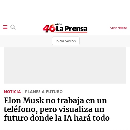
Suscríbete
Inicia Sesión
SECCIONES
Portada
BBC
News
Locales
Ellas
Sociedad
NOTICIA
|
PLANES A FUTURO
Status
Elon Musk no trabaja en un
Judiciales
K
teléfono, pero visualiza un
Política
Vivir+
futuro donde la IA hará todo
Economía
Opinión