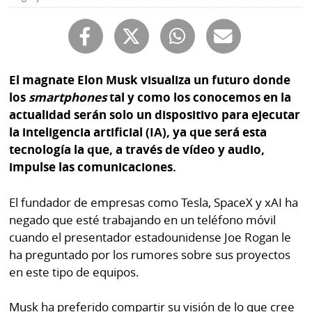
Buscador
RSS
Comunicados
Temas
Catálogos
El magnate Elon Musk visualiza un futuro donde
Autores
los
smartphones
tal y como los conocemos en la
Lotería
actualidad serán solo un dispositivo para ejecutar
Notas
Kiosko
al
la inteligencia artificial (IA), ya que será esta
digital
lector
tecnología la que, a través de vídeo y audio,
impulse las comunicaciones.
Luctuosas
Buenas
prácticas
El fundador de empresas como Tesla, SpaceX y xAI ha
negado que esté trabajando en un teléfono móvil
cuando el presentador estadounidense Joe Rogan le
OTROS
ha preguntado por los rumores sobre sus proyectos
SITIOS
en este tipo de equipos.
Metro
Mi
Musk ha preferido compartir su visión de lo que cree