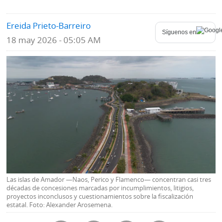
Mundo
Blogs
Ereida Prieto-Barreiro
Síguenos en
18 may 2026 - 05:05 AM
Deportes
Fotografías
Tecnología
Videos
Ponle
Fe
la
de
Firma
erratas
Historias
SERVICIOS
Las islas de Amador —Naos, Perico y Flamenco— concentran casi tres
décadas de concesiones marcadas por incumplimientos, litigios,
E-
Contenido
proyectos inconclusos y cuestionamientos sobre la fiscalización
Paper
de
estatal. Foto: Alexander Arosemena.
marcas