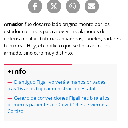
Buscador
RSS
Comunicados
Temas
Amador
fue desarrollado originalmente por los
Catálogos
estadounidenses para acoger instalaciones de
Autores
defensa militar: baterías antiaéreas, túneles, radares,
Lotería
bunkers… Hoy, el conflicto que se libra ahí no es
Notas
armado, sino otro muy distinto.
Kiosko
al
digital
lector
+info
Luctuosas
Buenas
prácticas
El antiguo Figali volverá a manos privadas
tras 16 años bajo administración estatal
Centro de convenciones Figali recibirá a los
OTROS
primeros pacientes de Covid-19 este viernes:
SITIOS
Cortizo
Metro
Mi