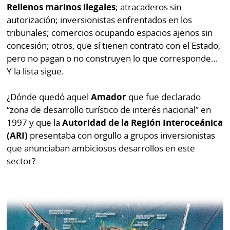
por
Diario
Rellenos marinos ilegales
; atracaderos sin
Metro
autorización; inversionistas enfrentados en los
Ellas
tribunales; comercios ocupando espacios ajenos sin
Tienda
concesión; otros, que sí tienen contrato con el Estado,
Club
Panamá
pero no pagan o no construyen lo que corresponde…
La
Y la lista sigue.
Tus
Prensa
Tiquetes
¿Dónde quedó aquel
Amador
que fue declarado
Busca
⌾
“zona de desarrollo turístico de interés nacional” en
Cero
Fácil
1997 y que la
Autoridad de la Región Interoceánica
KM
Hoy
⌾
(ARI)
presentaba con orgullo a grupos inversionistas
por
Corprensa
Tal
que anunciaban ambiciosos desarrollos en este
Hoy
sector?
Cual
⌾
⌾
Sábado
Sabrina
Picante
Sin
⌾
Censura