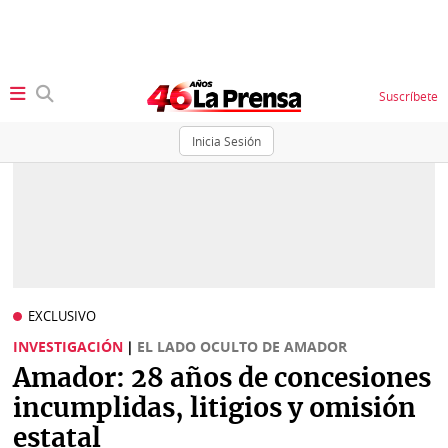
Suscríbete
Inicia Sesión
SECCIONES
Portada
BBC
News
Locales
Ellas
Sociedad
EXCLUSIVO
Status
INVESTIGACIÓN
|
EL LADO OCULTO DE AMADOR
Judiciales
K
Amador: 28 años de concesiones
Política
Vivir+
incumplidas, litigios y omisión
estatal
Economía
Opinión