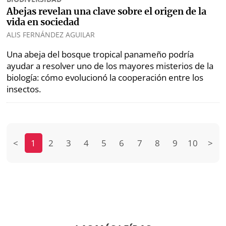
Abejas revelan una clave sobre el origen de la
vida en sociedad
ALIS FERNÁNDEZ AGUILAR
Una abeja del bosque tropical panameño podría
ayudar a resolver uno de los mayores misterios de la
biología: cómo evolucionó la cooperación entre los
insectos.
<
1
2
3
4
5
6
7
8
9
10
>