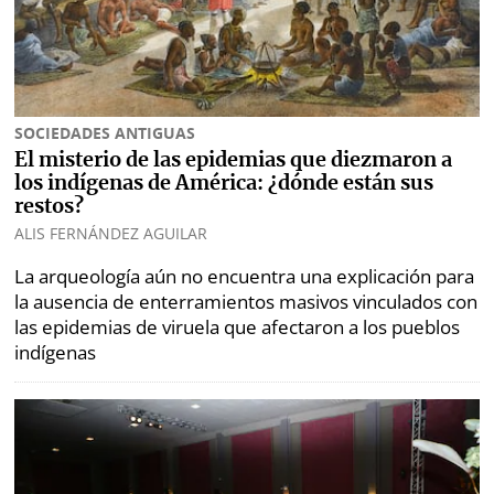
Opinión
Mundo
Blogs
Deportes
Fotografías
SOCIEDADES ANTIGUAS
Tecnología
Videos
El misterio de las epidemias que diezmaron a
los indígenas de América: ¿dónde están sus
Ponle
Fe
restos?
la
de
ALIS FERNÁNDEZ AGUILAR
Firma
erratas
La arqueología aún no encuentra una explicación para
Historias
la ausencia de enterramientos masivos vinculados con
las epidemias de viruela que afectaron a los pueblos
indígenas
SERVICIOS
E-
Contenido
Paper
de