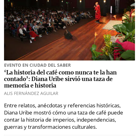
marcas
Buscador
RSS
Comunicados
Temas
Catálogos
Autores
Lotería
Notas
Kiosko
al
EVENTO EN CIUDAD DEL SABER
digital
lector
‘La historia del café como nunca te la han
contado’: Diana Uribe sirvió una taza de
Luctuosas
Buenas
memoria e historia
prácticas
ALIS FERNÁNDEZ AGUILAR
Entre relatos, anécdotas y referencias históricas,
Diana Uribe mostró cómo una taza de café puede
contar la historia de imperios, independencias,
OTROS
guerras y transformaciones culturales.
SITIOS