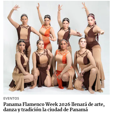
Metro
Mi
por
Diario
Metro
Ellas
Tienda
Club
Panamá
La
Tus
Prensa
Tiquetes
Busca
Cero
Fácil
KM
Corprensa
⌾
⌾
EVENTOS
Hoy
Tal
Panama Flamenco Week 2026 llenará de arte,
por
Cual
danza y tradición la ciudad de Panamá
Hoy