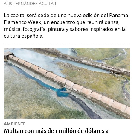
⌾
ALIS FERNÁNDEZ AGUILAR
⌾
Sabrina
Sábado
Sin
La capital será sede de una nueva edición del Panama
Picante
Censura
Flamenco Week, un encuentro que reunirá danza,
⌾
música, fotografía, pintura y sabores inspirados en la
La
cultura española.
Repregunta
AMBIENTE
Multan con más de 1 millón de dólares a