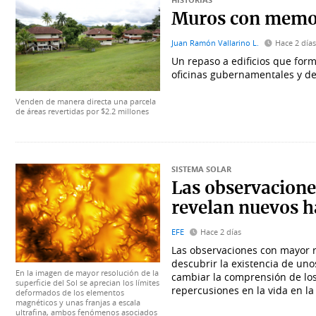
HISTORIAS
Muros con memori
Juan Ramón Vallarino L.
Hace 2 día
Un repaso a edificios que for
oficinas gubernamentales y de j
Venden de manera directa una parcela
de áreas revertidas por $2.2 millones
SISTEMA SOLAR
Las observacione
revelan nuevos ha
EFE
Hace 2 días
Las observaciones con mayor re
descubrir la existencia de un
En la imagen de mayor resolución de la
cambiar la comprensión de los
superficie del Sol se aprecian los límites
repercusiones en la vida en la 
deformados de los elementos
magnéticos y unas franjas a escala
ultrafina, ambos fenómenos asociados