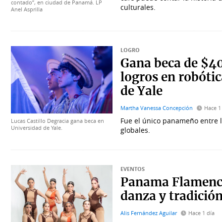
contado”, en ciudad de Panamá. LP
culturales.
Anel Asprilla
LOGRO
Gana beca de $4
logros en robótic
de Yale
Martha Vanessa Concepción
Hace 1
Fue el único panameño entre lo
Lucas Castillo Degracia gana beca en
Universidad de Yale.
globales.
EVENTOS
Panama Flamenco
danza y tradició
Alis Fernández Aguilar
Hace 1 día