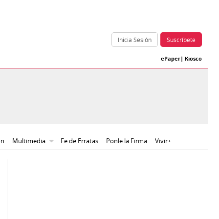
Inicia Sesión
Suscríbete
ePaper
|
Kiosco
ón
Multimedia
Fe de Erratas
Ponle la Firma
Vivir+