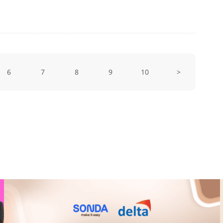
6
7
8
9
10
>