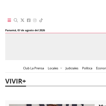
SECCIONES
Panamá,
07 de agosto del 2026
Portada
BBC
News
Locales
Ellas
Sociedad
Status
Club La Prensa
Locales
Judiciales
Política
Econo
Judiciales
K
VIVIR+
Política
Vivir+
Economía
Opinión
Mundo
Blogs