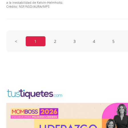
a la inestabilidad de Kelvin-Helmholtz.
Crédito: NSF/NSO/AURA/MPS
<
1
2
3
4
5