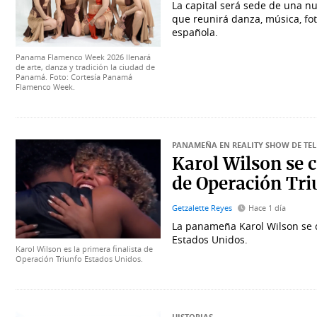
La capital será sede de una 
que reunirá danza, música, fot
española.
Panama Flamenco Week 2026 llenará
de arte, danza y tradición la ciudad de
Panamá. Foto: Cortesía Panamá
Flamenco Week.
PANAMEÑA EN REALITY SHOW DE T
Karol Wilson se c
de Operación Tri
Getzalette Reyes
Hace 1 día
La panameña Karol Wilson se co
Estados Unidos.
Karol Wilson es la primera finalista de
Operación Triunfo Estados Unidos.