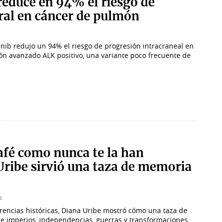
reduce en 94% el riesgo de
ral en cáncer de pulmón
tinib redujo un 94% el riesgo de progresión intracraneal en
n avanzado ALK positivo, una variante poco frecuente de
café como nunca te la han
Uribe sirvió una taza de memoria
s
erencias históricas, Diana Uribe mostró cómo una taza de
 de imperios, independencias, guerras y transformaciones