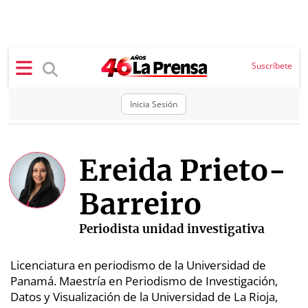
×
Suscríbete
Inicia Sesión
SECCIONES
Portada
BBC
Ereida Prieto-
News
Locales
Barreiro
Ellas
Sociedad
Status
Periodista unidad investigativa
Judiciales
K
Licenciatura en periodismo de la Universidad de
Política
Vivir+
Panamá. Maestría en Periodismo de Investigación,
Datos y Visualización de la Universidad de La Rioja,
Economía