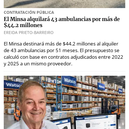
⌾
⌾
Sabrina
Sábado
Sin
CONTRATACIÓN PÚBLICA
Picante
Censura
El Minsa alquilará 43 ambulancias por más de
⌾
$44.2 millones
La
EREIDA PRIETO-BARREIRO
Repregunta
El Minsa destinará más de $44.2 millones al alquiler
de 43 ambulancias por 51 meses. El presupuesto se
calculó con base en contratos adjudicados entre 2022
y 2025 a un mismo proveedor.