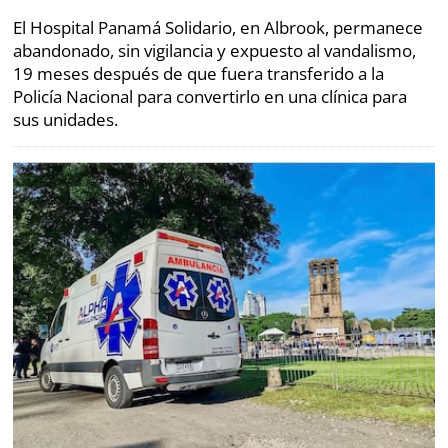
El Hospital Panamá Solidario, en Albrook, permanece
Metro
Mi
abandonado, sin vigilancia y expuesto al vandalismo,
por
Diario
19 meses después de que fuera transferido a la
Metro
Ellas
Policía Nacional para convertirlo en una clínica para
sus unidades.
Tienda
Club
Panamá
La
Tus
Prensa
Tiquetes
Busca
Cero
Fácil
KM
Corprensa
⌾
⌾
Hoy
Tal
por
Cual
Hoy