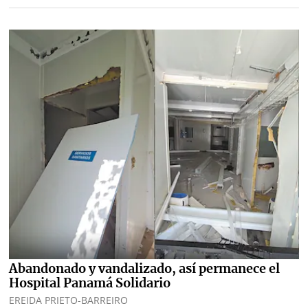
marcas
Buscador
RSS
Comunicados
Temas
Catálogos
Autores
Lotería
Notas
Kiosko
al
digital
lector
Luctuosas
Buenas
prácticas
Abandonado y vandalizado, así permanece el
OTROS
Hospital Panamá Solidario
SITIOS
EREIDA PRIETO-BARREIRO