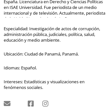
Opinión
España. Licenciatura en Derecho y Ciencias Políticas
en ISAE Universidad. Fue periodista de un medio
Mundo
Blogs
internacional y de televisión. Actualmente, periodista
de la Unidad Investigativa de La Prensa.
Deportes
Fotografías
Especialidad:
Investigación de actos de corrupción,
Tecnología
Videos
administración pública, judiciales, política, salud,
educación y medio ambiente.
Ponle
Fe
la
de
Ubicación:
Ciudad de Panamá, Panamá.
Firma
erratas
Historias
Idiomas:
Español.
Intereses:
Estadísticas y visualizaciones en
fenómenos sociales.
SERVICIOS
E-
Contenido
Paper
de