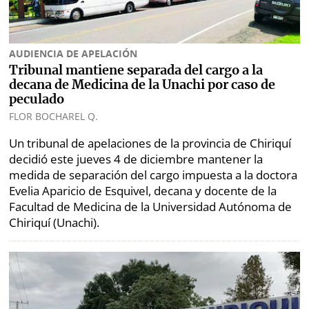
Opinión
Mundo
Blogs
AUDIENCIA DE APELACIÓN
Deportes
Fotografías
Tribunal mantiene separada del cargo a la
decana de Medicina de la Unachi por caso de
Tecnología
Videos
peculado
FLOR BOCHAREL Q.
Ponle
Fe
la
de
Un tribunal de apelaciones de la provincia de Chiriquí
Firma
erratas
decidió este jueves 4 de diciembre mantener la
medida de separación del cargo impuesta a la doctora
Historias
Evelia Aparicio de Esquivel, decana y docente de la
Facultad de Medicina de la Universidad Autónoma de
Chiriquí (Unachi).
SERVICIOS
E-
Contenido
Paper
de