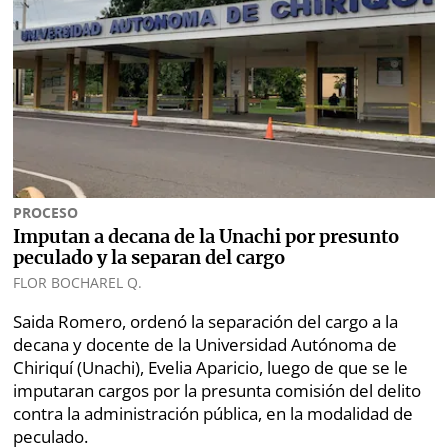
marcas
Buscador
RSS
Comunicados
Temas
Catálogos
Autores
Lotería
Notas
Kiosko
al
PROCESO
digital
lector
Imputan a decana de la Unachi por presunto
peculado y la separan del cargo
Luctuosas
Buenas
FLOR BOCHAREL Q.
prácticas
Saida Romero, ordenó la separación del cargo a la
decana y docente de la Universidad Autónoma de
Chiriquí (Unachi), Evelia Aparicio, luego de que se le
imputaran cargos por la presunta comisión del delito
OTROS
contra la administración pública, en la modalidad de
SITIOS
peculado.