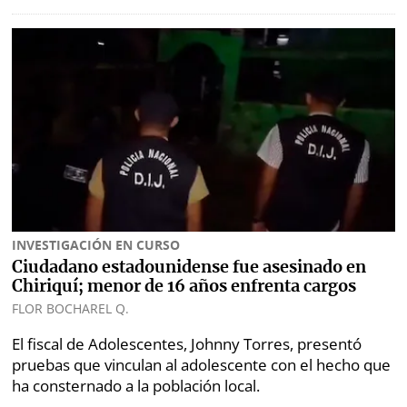
Metro
Mi
por
Diario
Metro
Ellas
Tienda
Club
Panamá
La
Tus
Prensa
Tiquetes
Busca
Cero
Fácil
INVESTIGACIÓN EN CURSO
KM
Ciudadano estadounidense fue asesinado en
Chiriquí; menor de 16 años enfrenta cargos
Corprensa
FLOR BOCHAREL Q.
El fiscal de Adolescentes, Johnny Torres, presentó
⌾
⌾
pruebas que vinculan al adolescente con el hecho que
Hoy
Tal
por
Cual
ha consternado a la población local.
Hoy