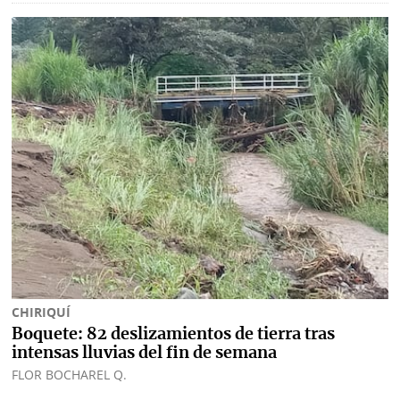
⌾
⌾
Sabrina
Sábado
Sin
Picante
Censura
⌾
La
Repregunta
CHIRIQUÍ
Boquete: 82 deslizamientos de tierra tras
intensas lluvias del fin de semana
FLOR BOCHAREL Q.