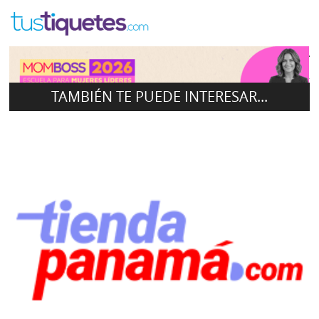
Ta
2
TAMBIÉN TE PUEDE INTERESAR...
MOMBOSS 2026
2026-09-30