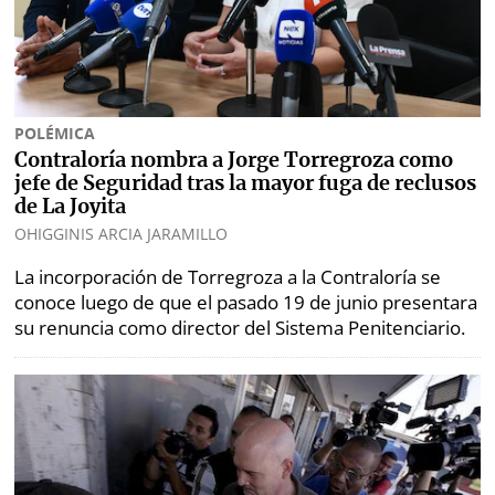
Opinión
Mundo
Blogs
Deportes
Fotografías
POLÉMICA
Tecnología
Videos
Contraloría nombra a Jorge Torregroza como
jefe de Seguridad tras la mayor fuga de reclusos
Ponle
Fe
de La Joyita
la
de
OHIGGINIS ARCIA JARAMILLO
Firma
erratas
La incorporación de Torregroza a la Contraloría se
Historias
conoce luego de que el pasado 19 de junio presentara
su renuncia como director del Sistema Penitenciario.
SERVICIOS
E-
Contenido
Paper
de