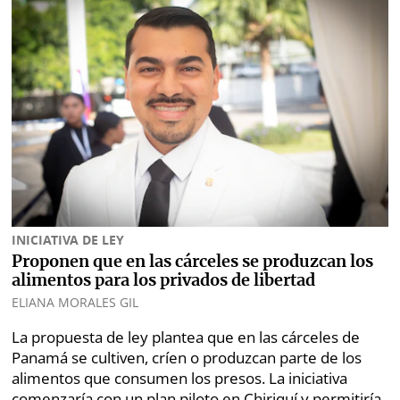
⌾
⌾
Sabrina
Sábado
Sin
Picante
Censura
⌾
La
Repregunta
INICIATIVA DE LEY
Proponen que en las cárceles se produzcan los
alimentos para los privados de libertad
ELIANA MORALES GIL
La propuesta de ley plantea que en las cárceles de
Panamá se cultiven, críen o produzcan parte de los
alimentos que consumen los presos. La iniciativa
comenzaría con un plan piloto en Chiriquí y permitiría