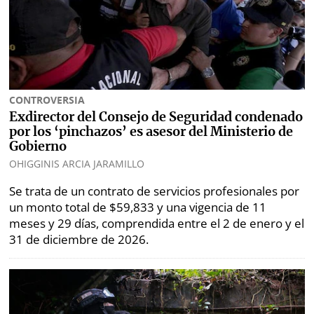
marcas
Buscador
RSS
Comunicados
Temas
Catálogos
Autores
CONTROVERSIA
Lotería
Exdirector del Consejo de Seguridad condenado
Notas
por los ‘pinchazos’ es asesor del Ministerio de
Kiosko
al
Gobierno
digital
lector
OHIGGINIS ARCIA JARAMILLO
Se trata de un contrato de servicios profesionales por
Luctuosas
Buenas
un monto total de $59,833 y una vigencia de 11
prácticas
meses y 29 días, comprendida entre el 2 de enero y el
31 de diciembre de 2026.
OTROS
SITIOS