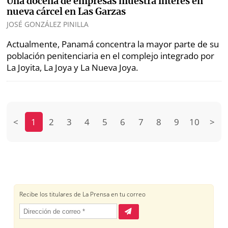
Una docena de empresas muestra interés en
nueva cárcel en Las Garzas
JOSÉ GONZÁLEZ PINILLA
Actualmente, Panamá concentra la mayor parte de su
población penitenciaria en el complejo integrado por
La Joyita, La Joya y La Nueva Joya.
<
1
2
3
4
5
6
7
8
9
10
>