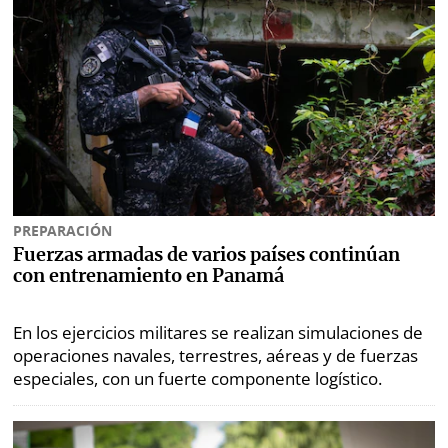
Metro
Mi
por
Diario
Metro
Ellas
Tienda
Club
Panamá
La
Tus
Prensa
Tiquetes
Busca
PREPARACIÓN
Cero
Fácil
Fuerzas armadas de varios países continúan
KM
con entrenamiento en Panamá
Corprensa
En los ejercicios militares se realizan simulaciones de
operaciones navales, terrestres, aéreas y de fuerzas
especiales, con un fuerte componente logístico.
⌾
⌾
Hoy
Tal
por
Cual
Hoy